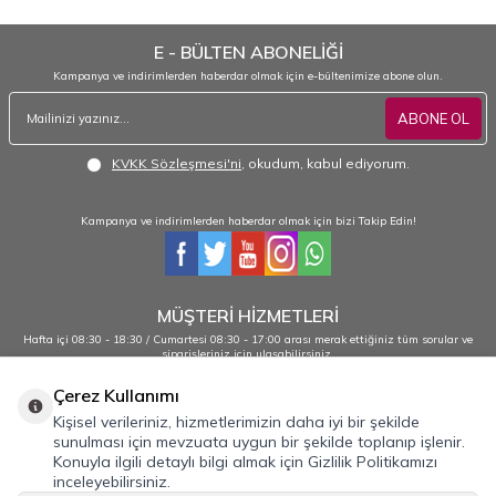
E - BÜLTEN ABONELİĞİ
Kampanya ve indirimlerden haberdar olmak için e-bültenimize abone olun.
ABONE OL
KVKK Sözleşmesi'ni
, okudum, kabul ediyorum.
Kampanya ve indirimlerden haberdar olmak için bizi Takip Edin!
MÜŞTERİ HİZMETLERİ
Hafta içi 08:30 - 18:30 / Cumartesi 08:30 - 17:00 arası merak ettiğiniz tüm sorular ve
siparişleriniz için ulaşabilirsiniz.
0232 484 38 44 - 0533 330 88 95
Çerez Kullanımı
Kişisel verileriniz, hizmetlerimizin daha iyi bir şekilde
sunulması için mevzuata uygun bir şekilde toplanıp işlenir.
Önemli Bilgiler
Konuyla ilgili detaylı bilgi almak için Gizlilik Politikamızı
inceleyebilirsiniz.
Hızlı Erişim