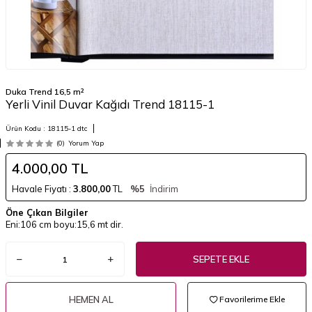
Duka Trend 16,5 m²
Yerli Vinil Duvar Kağıdı Trend 18115-1
Ürün Kodu :
18115-1 dtc
(0)
Yorum Yap
4.000,00
TL
Havale Fiyatı :
3.800,00
TL
%5
İndirim
Öne Çıkan Bilgiler
Eni:106 cm boyu:15,6 mt dir.
SEPETE EKLE
HEMEN AL
Favorilerime Ekle