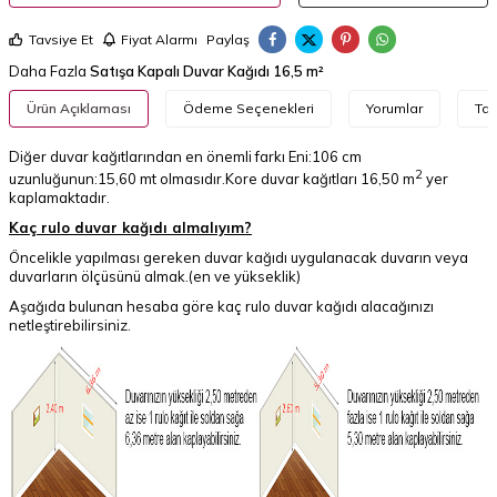
Tavsiye Et
Fiyat Alarmı
Paylaş
Daha Fazla
Satışa Kapalı Duvar Kağıdı 16,5 m²
Ürün Açıklaması
Ödeme Seçenekleri
Yorumlar
Tav
Diğer duvar kağıtlarından en önemli farkı Eni:106 cm
2
uzunluğunun:15,60 mt olmasıdır.Kore duvar kağıtları 16,50 m
yer
kaplamaktadır.
Kaç rulo duvar kağıdı almalıyım?
Öncelikle yapılması gereken duvar kağıdı uygulanacak duvarın veya
duvarların ölçüsünü almak.(en ve yükseklik)
Aşağıda bulunan hesaba göre kaç rulo duvar kağıdı alacağınızı
netleştirebilirsiniz.