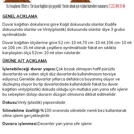
GENEL AÇIKLAMA
Duvar kağıtları dokularına göre Kağıt dokusunda olanlar,Kadife
dokusunda olanlar ve Vinly(plastik) dokusunda olanlar diye 3 gruba
ayrılmaktadır.
Duvar kağıtları ölçülerine göre 52 cm-10 mt,70 cm-10 mt,106 cm-10 mt
ve 106 cm-15 mt olarak çeşitlere ayrılmaktadır fakat en sıklıkla
karşılaşılan ölçü 52cm-10 mt olan rulolardır.
ÜRÜNE AİT AÇIKLAMA
İşlenebileceği duvar yapısı:
Çok bozuk olmayan hafif pürüzlü
duvarlarda ve saten alçılı düz duvarlarda kullanılmasını tavsiye
ediyoruz.Genelde duvarlar yıllarca defalarca boyanmış oluyor ve
düzleşmiş oluyor bu tip duvarlardada kullanılabilir fakat bu duvar
kağıtları vinly(plastik) dokuda olduğu için mutlaka yan yana sıfır işlenir
bu sebepten dolayı duvarın düzgün olmasına dikkat edilmelidir.
Dokusu:
Vinly (plastik) yapısındadır.
Silinebilme özelliği:
%100 oranında silinebilir,nemli bez kullanılarak
silme işlemi gerçekleştirilir.
Duvara işlenmesi:
Desenler yan yana sıfır işlenir.