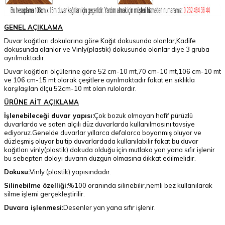
GENEL AÇIKLAMA
Duvar kağıtları dokularına göre Kağıt dokusunda olanlar,Kadife
dokusunda olanlar ve Vinly(plastik) dokusunda olanlar diye 3 gruba
ayrılmaktadır.
Duvar kağıtları ölçülerine göre 52 cm-10 mt,70 cm-10 mt,106 cm-10 mt
ve 106 cm-15 mt olarak çeşitlere ayrılmaktadır fakat en sıklıkla
karşılaşılan ölçü 52cm-10 mt olan rulolardır.
ÜRÜNE AİT AÇIKLAMA
İşlenebileceği duvar yapısı:
Çok bozuk olmayan hafif pürüzlü
duvarlarda ve saten alçılı düz duvarlarda kullanılmasını tavsiye
ediyoruz.Genelde duvarlar yıllarca defalarca boyanmış oluyor ve
düzleşmiş oluyor bu tip duvarlardada kullanılabilir fakat bu duvar
kağıtları vinly(plastik) dokuda olduğu için mutlaka yan yana sıfır işlenir
bu sebepten dolayı duvarın düzgün olmasına dikkat edilmelidir.
Dokusu:
Vinly (plastik) yapısındadır.
Silinebilme özelliği:
%100 oranında silinebilir,nemli bez kullanılarak
silme işlemi gerçekleştirilir.
Duvara işlenmesi:
Desenler yan yana sıfır işlenir.