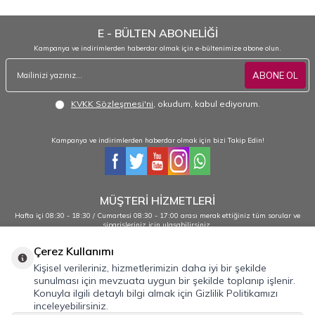
E - BÜLTEN ABONELİĞİ
Kampanya ve indirimlerden haberdar olmak için e-bültenimize abone olun.
ABONE OL
KVKK Sözleşmesi'ni
, okudum, kabul ediyorum.
Kampanya ve indirimlerden haberdar olmak için bizi Takip Edin!
MÜŞTERİ HİZMETLERİ
Hafta içi 08:30 - 18:30 / Cumartesi 08:30 - 17:00 arası merak ettiğiniz tüm sorular ve
siparişleriniz için ulaşabilirsiniz.
0232 484 38 44 - 0533 330 88 95
Çerez Kullanımı
Kişisel verileriniz, hizmetlerimizin daha iyi bir şekilde
sunulması için mevzuata uygun bir şekilde toplanıp işlenir.
Önemli Bilgiler
Konuyla ilgili detaylı bilgi almak için Gizlilik Politikamızı
inceleyebilirsiniz.
Hızlı Erişim