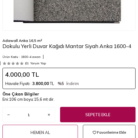
Adawall Anka 16,5 m²
Dokulu Yerli Duvar Kağıdı Mantar Siyah Anka 1600-4
Ürün Kodu :
1600-4 awan
(0)
Yorum Yap
4.000,00
TL
Havale Fiyatı :
3.800,00
TL
%5
İndirim
Öne Çıkan Bilgiler
Eni:106 cm boyu:15,6 mt dir.
SEPETE EKLE
HEMEN AL
Favorilerime Ekle