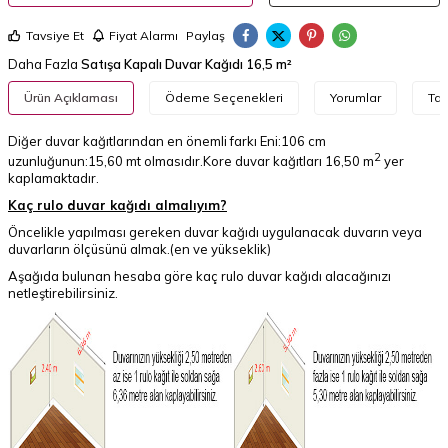
Tavsiye Et
Fiyat Alarmı
Paylaş
Daha Fazla
Satışa Kapalı Duvar Kağıdı 16,5 m²
Ürün Açıklaması
Ödeme Seçenekleri
Yorumlar
Tav
Diğer duvar kağıtlarından en önemli farkı Eni:106 cm
2
uzunluğunun:15,60 mt olmasıdır.Kore duvar kağıtları 16,50 m
yer
kaplamaktadır.
Kaç rulo duvar kağıdı almalıyım?
Öncelikle yapılması gereken duvar kağıdı uygulanacak duvarın veya
duvarların ölçüsünü almak.(en ve yükseklik)
Aşağıda bulunan hesaba göre kaç rulo duvar kağıdı alacağınızı
netleştirebilirsiniz.