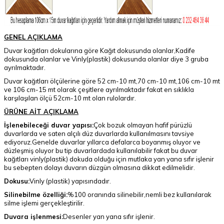
GENEL AÇIKLAMA
Duvar kağıtları dokularına göre Kağıt dokusunda olanlar,Kadife
dokusunda olanlar ve Vinly(plastik) dokusunda olanlar diye 3 gruba
ayrılmaktadır.
Duvar kağıtları ölçülerine göre 52 cm-10 mt,70 cm-10 mt,106 cm-10 mt
ve 106 cm-15 mt olarak çeşitlere ayrılmaktadır fakat en sıklıkla
karşılaşılan ölçü 52cm-10 mt olan rulolardır.
ÜRÜNE AİT AÇIKLAMA
İşlenebileceği duvar yapısı:
Çok bozuk olmayan hafif pürüzlü
duvarlarda ve saten alçılı düz duvarlarda kullanılmasını tavsiye
ediyoruz.Genelde duvarlar yıllarca defalarca boyanmış oluyor ve
düzleşmiş oluyor bu tip duvarlardada kullanılabilir fakat bu duvar
kağıtları vinly(plastik) dokuda olduğu için mutlaka yan yana sıfır işlenir
bu sebepten dolayı duvarın düzgün olmasına dikkat edilmelidir.
Dokusu:
Vinly (plastik) yapısındadır.
Silinebilme özelliği:
%100 oranında silinebilir,nemli bez kullanılarak
silme işlemi gerçekleştirilir.
Duvara işlenmesi:
Desenler yan yana sıfır işlenir.