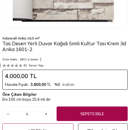
Adawall Anka 16,5 m²
Tas Desen Yerli Duvar Kağıdı Simli Kultur Tasi Krem 3d
Anka 1601-2
Ürün Kodu :
1601-2 awan
(0)
Yorum Yap
4.000,00
TL
Havale Fiyatı :
3.800,00
TL
%5
İndirim
Öne Çıkan Bilgiler
Eni:106 cm boyu:15,6 mt dir.
SEPETE EKLE