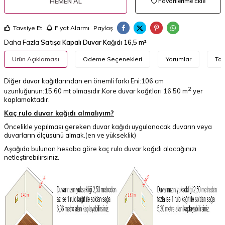
HEMEN AL
Favorilerime Ekle
Tavsiye Et
Fiyat Alarmı
Paylaş
Daha Fazla
Satışa Kapalı Duvar Kağıdı 16,5 m²
Ürün Açıklaması
Ödeme Seçenekleri
Yorumlar
Tav
Diğer duvar kağıtlarından en önemli farkı Eni:106 cm
2
uzunluğunun:15,60 mt olmasıdır.Kore duvar kağıtları 16,50 m
yer
kaplamaktadır.
Kaç rulo duvar kağıdı almalıyım?
Öncelikle yapılması gereken duvar kağıdı uygulanacak duvarın veya
duvarların ölçüsünü almak.(en ve yükseklik)
Aşağıda bulunan hesaba göre kaç rulo duvar kağıdı alacağınızı
netleştirebilirsiniz.