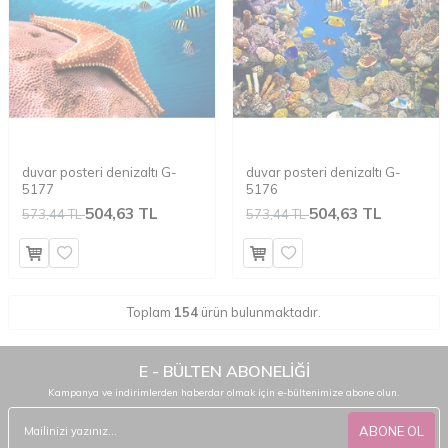
duvar posteri denizaltı G-
duvar posteri denizaltı G-
5177
5176
504,63 TL
504,63 TL
573,44 TL
573,44 TL
Toplam
154
ürün bulunmaktadır.
E - BÜLTEN ABONELİĞİ
Kampanya ve indirimlerden haberdar olmak için e-bültenimize abone olun.
ABONE OL