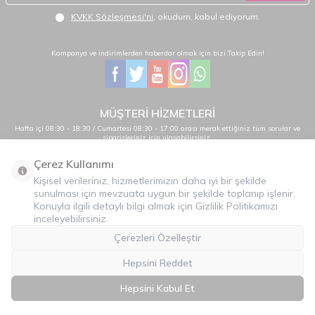
KVKK Sözleşmesi'ni
, okudum, kabul ediyorum.
Kampanya ve indirimlerden haberdar olmak için bizi Takip Edin!
MÜŞTERİ HİZMETLERİ
Hafta içi 08:30 - 18:30 / Cumartesi 08:30 - 17:00 arası merak ettiğiniz tüm sorular ve
siparişleriniz için ulaşabilirsiniz.
0232 484 38 44 - 0533 330 88 95
Çerez Kullanımı
Kişisel verileriniz, hizmetlerimizin daha iyi bir şekilde
sunulması için mevzuata uygun bir şekilde toplanıp işlenir.
Önemli Bilgiler
Konuyla ilgili detaylı bilgi almak için Gizlilik Politikamızı
inceleyebilirsiniz.
Hızlı Erişim
Çerezleri Özelleştir
Üye
Hepsini Reddet
İLETİŞİM
Hepsini Kabul Et
T
-Soft
E-Ticaret
Sistemleriyle Hazırlanmıştır.