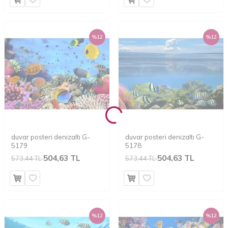
%
12
%
12
duvar posteri denizaltı G-
duvar posteri denizaltı G-
5179
5178
504,63 TL
504,63 TL
573,44 TL
573,44 TL
%
12
%
12