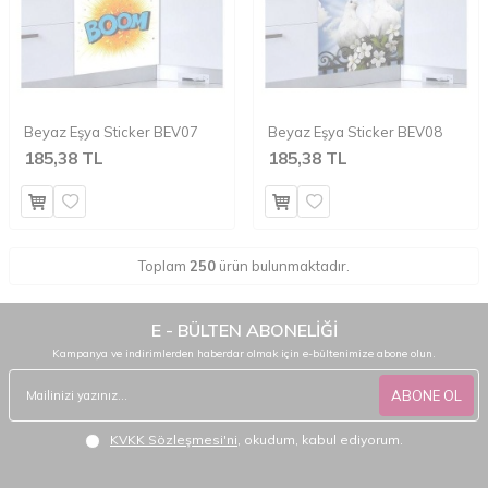
Beyaz Eşya Sticker BEV07
Beyaz Eşya Sticker BEV08
185,38 TL
185,38 TL
Toplam
250
ürün bulunmaktadır.
E - BÜLTEN ABONELİĞİ
Kampanya ve indirimlerden haberdar olmak için e-bültenimize abone olun.
ABONE OL
KVKK Sözleşmesi'ni
, okudum, kabul ediyorum.