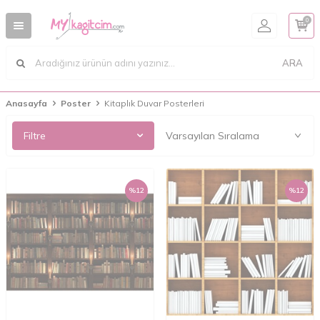
0
ARA
Anasayfa
Poster
Kitaplık Duvar Posterleri
Filtre
%
12
%
12