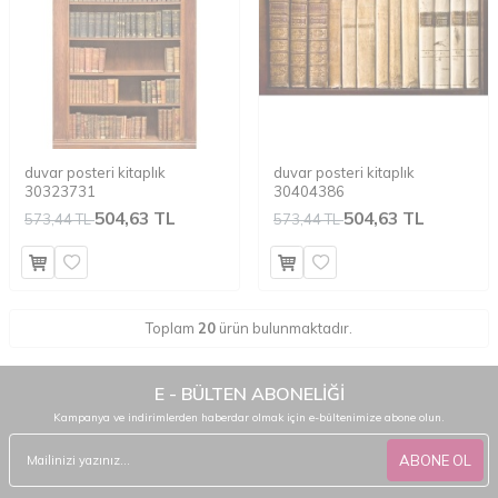
duvar posteri kitaplık
duvar posteri kitaplık
30323731
30404386
504,63 TL
504,63 TL
573,44 TL
573,44 TL
Toplam
20
ürün bulunmaktadır.
E - BÜLTEN ABONELİĞİ
Kampanya ve indirimlerden haberdar olmak için e-bültenimize abone olun.
ABONE OL