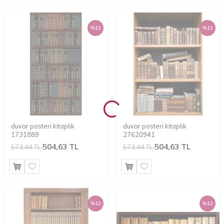
%
12
%
12
duvar posteri kitaplık
duvar posteri kitaplık
1731889
27620941
504,63 TL
504,63 TL
573,44 TL
573,44 TL
%
12
%
12