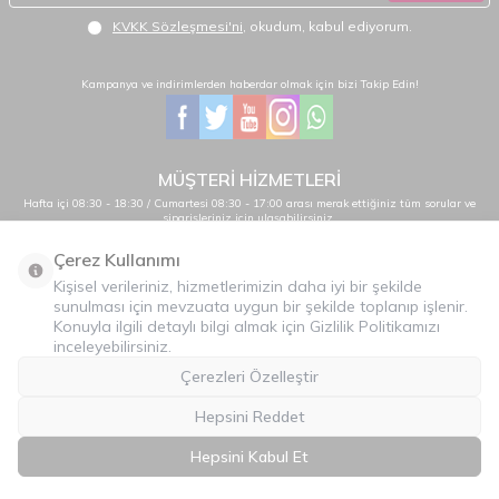
KVKK Sözleşmesi'ni
, okudum, kabul ediyorum.
Kampanya ve indirimlerden haberdar olmak için bizi Takip Edin!
MÜŞTERİ HİZMETLERİ
Hafta içi 08:30 - 18:30 / Cumartesi 08:30 - 17:00 arası merak ettiğiniz tüm sorular ve
siparişleriniz için ulaşabilirsiniz.
0232 484 38 44 - 0533 330 88 95
Çerez Kullanımı
Kişisel verileriniz, hizmetlerimizin daha iyi bir şekilde
sunulması için mevzuata uygun bir şekilde toplanıp işlenir.
Önemli Bilgiler
Konuyla ilgili detaylı bilgi almak için Gizlilik Politikamızı
inceleyebilirsiniz.
Hızlı Erişim
Çerezleri Özelleştir
Üye
Hepsini Reddet
İLETİŞİM
Hepsini Kabul Et
T
-Soft
E-Ticaret
Sistemleriyle Hazırlanmıştır.