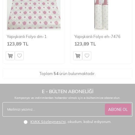
Yapışkanlı Folyo dm-1
Yapışkanlı Folyo eh-7476
123,89 TL
123,89 TL
Toplam
54
ürün bulunmaktadır.
E - BÜLTEN ABONELİĞİ
Kampanya ve indirimlerden haberdar olmak için e-bültenimize abone olun.
ABONE OL
KVKK Sözleşmesi'ni
, okudum, kabul ediyorum.