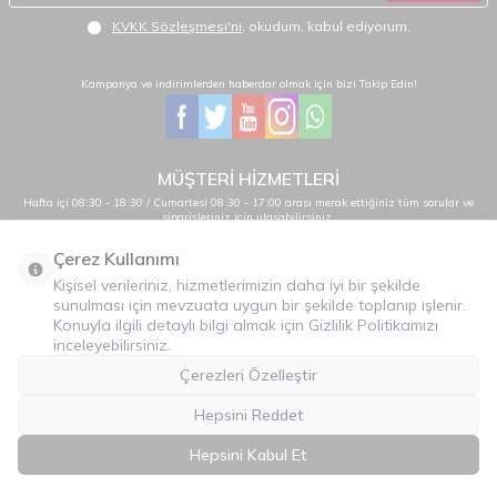
KVKK Sözleşmesi'ni
, okudum, kabul ediyorum.
Kampanya ve indirimlerden haberdar olmak için bizi Takip Edin!
MÜŞTERİ HİZMETLERİ
Hafta içi 08:30 - 18:30 / Cumartesi 08:30 - 17:00 arası merak ettiğiniz tüm sorular ve
siparişleriniz için ulaşabilirsiniz.
0232 484 38 44 - 0533 330 88 95
Çerez Kullanımı
Kişisel verileriniz, hizmetlerimizin daha iyi bir şekilde
sunulması için mevzuata uygun bir şekilde toplanıp işlenir.
Önemli Bilgiler
Konuyla ilgili detaylı bilgi almak için Gizlilik Politikamızı
inceleyebilirsiniz.
Hızlı Erişim
Çerezleri Özelleştir
Üye
Hepsini Reddet
İLETİŞİM
Hepsini Kabul Et
T
-Soft
E-Ticaret
Sistemleriyle Hazırlanmıştır.