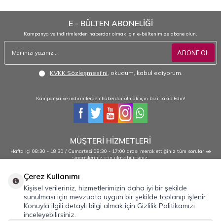
E - BÜLTEN ABONELİĞİ
Kampanya ve indirimlerden haberdar olmak için e-bültenimize abone olun.
ABONE OL
KVKK Sözleşmesi'ni
, okudum, kabul ediyorum.
Kampanya ve indirimlerden haberdar olmak için bizi Takip Edin!
MÜŞTERİ HİZMETLERİ
Hafta içi 08:30 - 18:30 / Cumartesi 08:30 - 17:00 arası merak ettiğiniz tüm sorular ve
siparişleriniz için ulaşabilirsiniz.
0232 484 38 44 - 0533 330 88 95
Çerez Kullanımı
Kişisel verileriniz, hizmetlerimizin daha iyi bir şekilde
sunulması için mevzuata uygun bir şekilde toplanıp işlenir.
Önemli Bilgiler
Konuyla ilgili detaylı bilgi almak için Gizlilik Politikamızı
inceleyebilirsiniz.
Hızlı Erişim