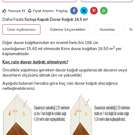
Tavsiye Et
Fiyat Alarmı
Paylaş
Daha Fazla
Satışa Kapalı Duvar Kağıdı 16,5 m²
Ürün Açıklaması
Ödeme Seçenekleri
Yorumlar
Tav
Diğer duvar kağıtlarından en önemli farkı Eni:106 cm
2
uzunluğunun:15,60 mt olmasıdır.Kore duvar kağıtları 16,50 m
yer
kaplamaktadır.
Kaç rulo duvar kağıdı almalıyım?
Öncelikle yapılması gereken duvar kağıdı uygulanacak duvarın veya
duvarların ölçüsünü almak.(en ve yükseklik)
Aşağıda bulunan hesaba göre kaç rulo duvar kağıdı alacağınızı
netleştirebilirsiniz.