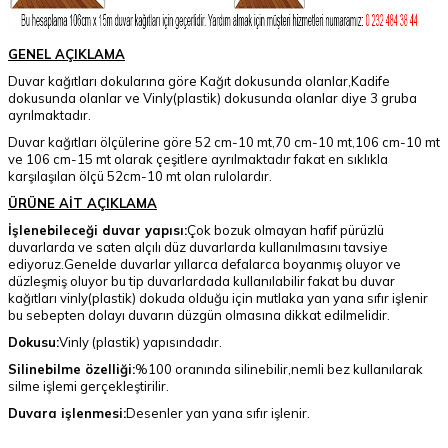
GENEL AÇIKLAMA
Duvar kağıtları dokularına göre Kağıt dokusunda olanlar,Kadife
dokusunda olanlar ve Vinly(plastik) dokusunda olanlar diye 3 gruba
ayrılmaktadır.
Duvar kağıtları ölçülerine göre 52 cm-10 mt,70 cm-10 mt,106 cm-10 mt
ve 106 cm-15 mt olarak çeşitlere ayrılmaktadır fakat en sıklıkla
karşılaşılan ölçü 52cm-10 mt olan rulolardır.
ÜRÜNE AİT AÇIKLAMA
İşlenebileceği duvar yapısı:
Çok bozuk olmayan hafif pürüzlü
duvarlarda ve saten alçılı düz duvarlarda kullanılmasını tavsiye
ediyoruz.Genelde duvarlar yıllarca defalarca boyanmış oluyor ve
düzleşmiş oluyor bu tip duvarlardada kullanılabilir fakat bu duvar
kağıtları vinly(plastik) dokuda olduğu için mutlaka yan yana sıfır işlenir
bu sebepten dolayı duvarın düzgün olmasına dikkat edilmelidir.
Dokusu:
Vinly (plastik) yapısındadır.
Silinebilme özelliği:
%100 oranında silinebilir,nemli bez kullanılarak
silme işlemi gerçekleştirilir.
Duvara işlenmesi:
Desenler yan yana sıfır işlenir.