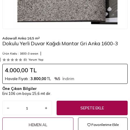
Adawall Anka 16,5 m²
Dokulu Yerli Duvar Kağıdı Mantar Gri Anka 1600-3
Ürün Kodu :
1600-3 awan
(0)
Yorum Yap
4.000,00
TL
Havale Fiyatı :
3.800,00
TL
%5
İndirim
Öne Çıkan Bilgiler
Eni:106 cm boyu:15,6 mt dir.
SEPETE EKLE
HEMEN AL
Favorilerime Ekle