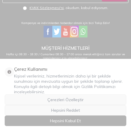
KVKK Sözleşmesi'ni
, okudum, kabul ediyorum.
Kampanya ve indirimlerden haberdar olmak için bizi Takip Edin!
MÜŞTERİ HİZMETLERİ
Hafta içi 08:30 - 18:30 / Cumartesi 08:30 - 17:00 arası merak ettiğiniz tüm sorular ve
siparişleriniz için ulaşabilirsiniz.
0232 484 38 44 - 0533 330 88 95
Çerez Kullanımı
Kişisel verileriniz, hizmetlerimizin daha iyi bir şekilde
sunulması için mevzuata uygun bir şekilde toplanıp işlenir.
Önemli Bilgiler
Konuyla ilgili detaylı bilgi almak için Gizlilik Politikamızı
inceleyebilirsiniz.
Hızlı Erişim
Çerezleri Özelleştir
Üye
Hepsini Reddet
İLETİŞİM
Hepsini Kabul Et
T
-Soft
E-Ticaret
Sistemleriyle Hazırlanmıştır.