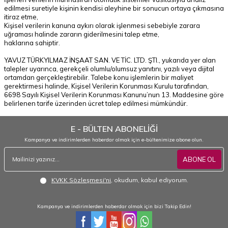
edilmesi suretiyle kişinin kendisi aleyhine bir sonucun ortaya çıkmasına
itiraz etme,
Kişisel verilerin kanuna aykırı olarak işlenmesi sebebiyle zarara
uğraması halinde zararın giderilmesini talep etme,
haklarına sahiptir.
YAVUZ TÜRKYILMAZ İNŞAAT SAN. VE TİC. LTD. ŞTI., yukarıda yer alan
talepler uyarınca, gerekçeli olumlu/olumsuz yanıtını, yazılı veya dijital
ortamdan gerçekleştirebilir. Talebe konu işlemlerin bir maliyet
gerektirmesi halinde, Kişisel Verilerin Korunması Kurulu tarafından,
6698 Sayılı Kişisel Verilerin Korunması Kanunu’nun 13. Maddesine göre
belirlenen tarife üzerinden ücret talep edilmesi mümkündür.
E - BÜLTEN ABONELİĞİ
Kampanya ve indirimlerden haberdar olmak için e-bültenimize abone olun.
ABONE OL
KVKK Sözleşmesi'ni
, okudum, kabul ediyorum.
Kampanya ve indirimlerden haberdar olmak için bizi Takip Edin!