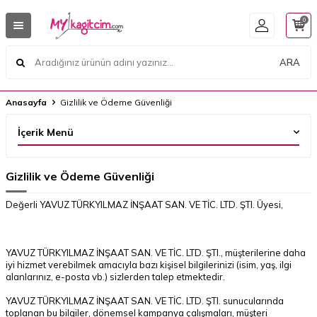
0
ARA
Anasayfa
Gizlilik ve Ödeme Güvenliği
İçerik Menü
Gizlilik ve Ödeme Güvenliği
Değerli YAVUZ TÜRKYILMAZ İNŞAAT SAN. VE TİC. LTD. ŞTI. Üyesi,
YAVUZ TÜRKYILMAZ İNŞAAT SAN. VE TİC. LTD. ŞTI., müşterilerine daha
iyi hizmet verebilmek amacıyla bazı kişisel bilgilerinizi (isim, yaş, ilgi
alanlarınız, e-posta vb.) sizlerden talep etmektedir.
YAVUZ TÜRKYILMAZ İNŞAAT SAN. VE TİC. LTD. ŞTI. sunucularında
toplanan bu bilgiler, dönemsel kampanya çalışmaları, müşteri