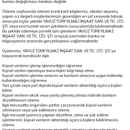
bunları değiştirmesi mümkün değildir.
Ödeme sayfasında istenen kredi kartı bilgileriniz, siteden alışveriş
yapan siz değerli müşterilerimizin güvenliğini en üst seviyede tutmak
amacıyla hiçbir şekilde YAVUZ TÜRKYILMAZ İNŞAAT SAN. VE TİC. LTD.
ŞTI. veya ona hizmet veren şirketlerin sunucularında tutulmamaktadır.
Bu şekilde ödemeye yönelik tüm işlemlerin YAVUZ TÜRKYILMAZ
İNŞAAT SAN. VE TİC. LTD. ŞTI. arayüzü üzerinden banka ve
bilgisayarınız arasında gerçekleşmesi sağlanmaktadır.
Üyelerimiz, YAVUZ TÜRKYILMAZ İNŞAAT SAN. VE TİC. LTD. ŞTI.’ye
başvurarak kendisiyle ilgili;
Kişisel verilerin işlenip işlenmediğini öğrenme,
Kişisel verileri işlenmişse buna ilişkin bilgi talep etme,
Kişisel verilerin işlenme amacını ve bunların amacına uygun kullanılıp
kullanılmadığını öğrenme,
Yurt içinde veya yurt dışında kişisel verilerin aktarıldığı üçüncü kişileri
bilme,
Kişisel verilerin eksik veya yanlış işlenmiş olması halinde bunların
düzeltilmesini isteme,
İlgili mevzuatta öngörülen şartlar çerçevesinde kişisel verilerin
silinmesini veya yok edilmesini isteme,
İlgili mevzuat uyarınca yapılan düzeltme, silme ve yok edilme
işlemlerinin, kişisel verilerin aktarıldığı üçüncü kişilere bildirilmesini
isteme,
İşlenen verilerin münhasıran otomatik sistemler vasıtasıyla analiz