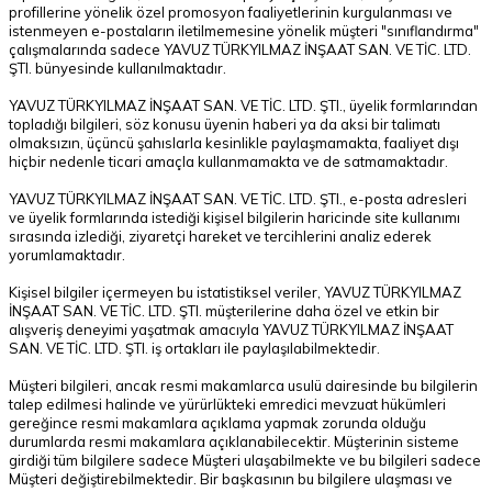
profillerine yönelik özel promosyon faaliyetlerinin kurgulanması ve
istenmeyen e-postaların iletilmemesine yönelik müşteri "sınıflandırma"
çalışmalarında sadece YAVUZ TÜRKYILMAZ İNŞAAT SAN. VE TİC. LTD.
ŞTI. bünyesinde kullanılmaktadır.
YAVUZ TÜRKYILMAZ İNŞAAT SAN. VE TİC. LTD. ŞTI., üyelik formlarından
topladığı bilgileri, söz konusu üyenin haberi ya da aksi bir talimatı
olmaksızın, üçüncü şahıslarla kesinlikle paylaşmamakta, faaliyet dışı
hiçbir nedenle ticari amaçla kullanmamakta ve de satmamaktadır.
YAVUZ TÜRKYILMAZ İNŞAAT SAN. VE TİC. LTD. ŞTI., e-posta adresleri
ve üyelik formlarında istediği kişisel bilgilerin haricinde site kullanımı
sırasında izlediği, ziyaretçi hareket ve tercihlerini analiz ederek
yorumlamaktadır.
Kişisel bilgiler içermeyen bu istatistiksel veriler, YAVUZ TÜRKYILMAZ
İNŞAAT SAN. VE TİC. LTD. ŞTI. müşterilerine daha özel ve etkin bir
alışveriş deneyimi yaşatmak amacıyla YAVUZ TÜRKYILMAZ İNŞAAT
SAN. VE TİC. LTD. ŞTI. iş ortakları ile paylaşılabilmektedir.
Müşteri bilgileri, ancak resmi makamlarca usulü dairesinde bu bilgilerin
talep edilmesi halinde ve yürürlükteki emredici mevzuat hükümleri
gereğince resmi makamlara açıklama yapmak zorunda olduğu
durumlarda resmi makamlara açıklanabilecektir. Müşterinin sisteme
girdiği tüm bilgilere sadece Müşteri ulaşabilmekte ve bu bilgileri sadece
Müşteri değiştirebilmektedir. Bir başkasının bu bilgilere ulaşması ve