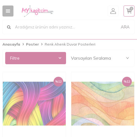
0
ARA
Anasayfa
Poster
Renk Ahenk Duvar Posterleri
Filtre
%
12
%
12