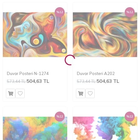
%
12
%
12
Duvar Posteri N-1274
Duvar Posteri A202
504,63 TL
504,63 TL
573,44 TL
573,44 TL
%
12
%
12