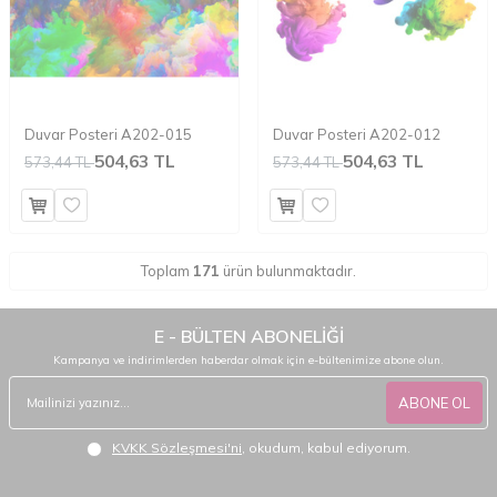
Duvar Posteri A202-015
Duvar Posteri A202-012
504,63 TL
504,63 TL
573,44 TL
573,44 TL
Toplam
171
ürün bulunmaktadır.
E - BÜLTEN ABONELİĞİ
Kampanya ve indirimlerden haberdar olmak için e-bültenimize abone olun.
ABONE OL
KVKK Sözleşmesi'ni
, okudum, kabul ediyorum.