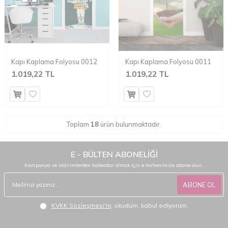
Kapı Kaplama Folyosu 0012
Kapı Kaplama Folyosu 0011
1.019,22 TL
1.019,22 TL
Toplam
18
ürün bulunmaktadır.
E - BÜLTEN ABONELİĞİ
Kampanya ve indirimlerden haberdar olmak için e-bültenimize abone olun.
ABONE OL
KVKK Sözleşmesi'ni
, okudum, kabul ediyorum.