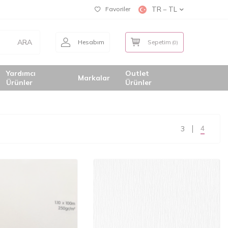
Favoriler
TR − TL
ARA
Hesabım
Sepetim
(
0
)
Yardımcı
Outlet
Markalar
Ürünler
Ürünler
4
3