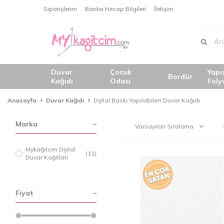
Siparişlerim
Banka Hesap Bilgileri
İletişim
Duvar
Çocuk
Yapı
Bordür
Kağıdı
Odası
Foly
Anasayfa
Duvar Kağıdı
Dijital Baskı Yapılabilen Duvar Kağıdı
Marka
Mykağıtcım Dijital
(11)
Duvar Kağıtları
Fiyat