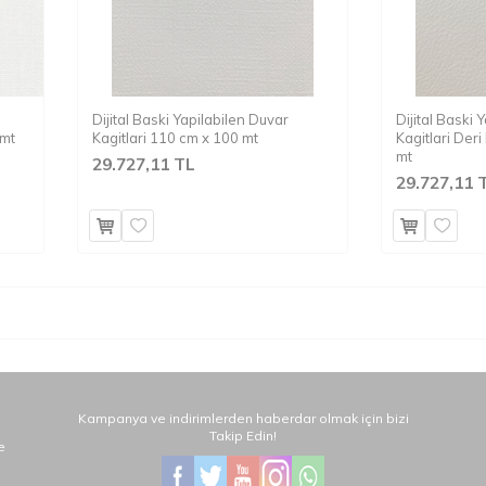
Dijital Baski Yapilabilen Duvar
Dijital Baski 
 mt
Kagitlari 110 cm x 100 mt
Kagitlari Der
mt
29.727,11 TL
29.727,11 
Kampanya ve indirimlerden haberdar olmak için bizi
Takip Edin!
e