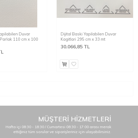
Yapilabilen Duvar
Dijital Baski Yapilabilen Duvar
i Parlak 110 cm x 100
Kagitlari 295 cm x 33 mt
30.066,85 TL
TL
MÜŞTERİ HİZMETLERİ
Hafta içi 08:30 - 18:30 / Cumartesi 08:30 - 17:00 arası merak
ettiğiniz tüm sorular ve siparişleriniz için ulaşabilirsiniz.