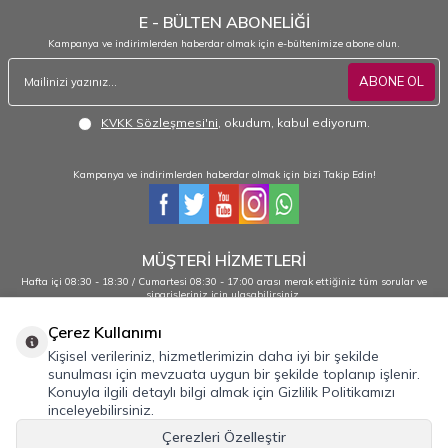
E - BÜLTEN ABONELİĞİ
Kampanya ve indirimlerden haberdar olmak için e-bültenimize abone olun.
ABONE OL
KVKK Sözleşmesi'ni
, okudum, kabul ediyorum.
Kampanya ve indirimlerden haberdar olmak için bizi Takip Edin!
MÜŞTERİ HİZMETLERİ
Hafta içi 08:30 - 18:30 / Cumartesi 08:30 - 17:00 arası merak ettiğiniz tüm sorular ve
siparişleriniz için ulaşabilirsiniz.
0232 484 38 44 - 0533 330 88 95
Çerez Kullanımı
Kişisel verileriniz, hizmetlerimizin daha iyi bir şekilde
sunulması için mevzuata uygun bir şekilde toplanıp işlenir.
Önemli Bilgiler
Konuyla ilgili detaylı bilgi almak için Gizlilik Politikamızı
inceleyebilirsiniz.
Hızlı Erişim
Çerezleri Özelleştir