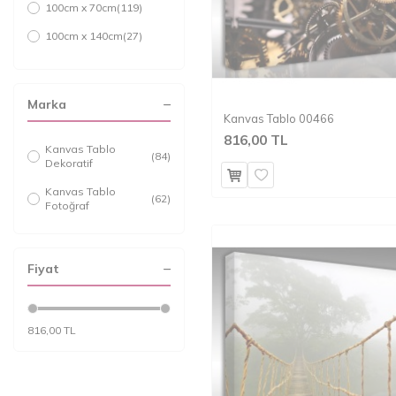
100cm x 70cm
(119)
100cm x 140cm
(27)
140cm x 100cm
(119)
Marka
Kanvas Tablo 00466
816,00 TL
Kanvas Tablo
(84)
Dekoratif
Kanvas Tablo
(62)
Fotoğraf
Fiyat
816,00 TL