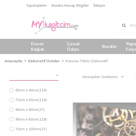
Siparişlerim
Banka Hesap Bilgileri
İletişim
Duvar
Çocuk
Yapı
Bordür
Kağıdı
Odası
Foly
Anasayfa
Dekoratif Ürünler
Kanvas Tablo-Dekoratif
60cm x 40cm
(119)
70cm x 50cm
(119)
60cm x 90cm
(27)
90cm x 60cm
(119)
70cm x 100cm
(27)