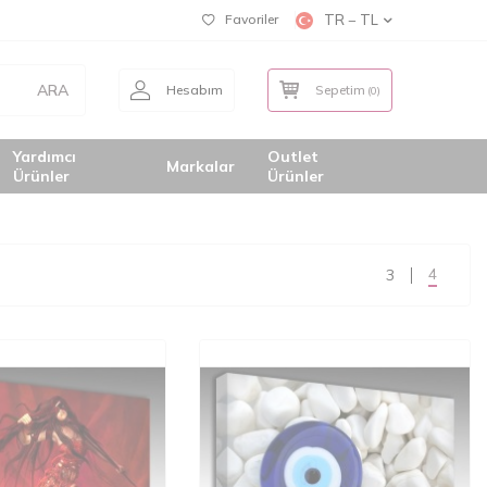
Favoriler
TR − TL
ARA
Hesabım
Sepetim
(
0
)
Yardımcı
Outlet
Markalar
Ürünler
Ürünler
4
3