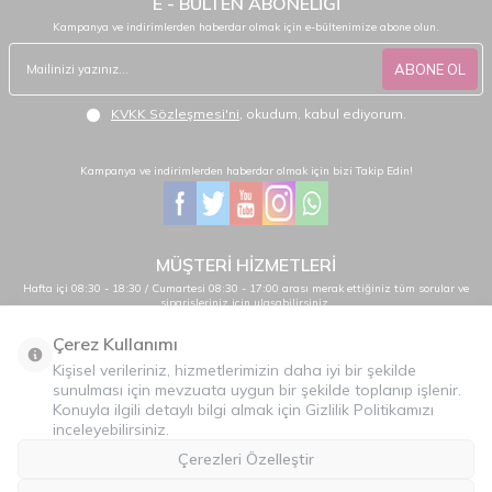
E - BÜLTEN ABONELİĞİ
Kampanya ve indirimlerden haberdar olmak için e-bültenimize abone olun.
ABONE OL
KVKK Sözleşmesi'ni
, okudum, kabul ediyorum.
Kampanya ve indirimlerden haberdar olmak için bizi Takip Edin!
MÜŞTERİ HİZMETLERİ
Hafta içi 08:30 - 18:30 / Cumartesi 08:30 - 17:00 arası merak ettiğiniz tüm sorular ve
siparişleriniz için ulaşabilirsiniz.
0232 484 38 44 - 0533 330 88 95
Çerez Kullanımı
Kişisel verileriniz, hizmetlerimizin daha iyi bir şekilde
sunulması için mevzuata uygun bir şekilde toplanıp işlenir.
Önemli Bilgiler
Konuyla ilgili detaylı bilgi almak için Gizlilik Politikamızı
inceleyebilirsiniz.
Hızlı Erişim
Çerezleri Özelleştir
Üye