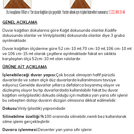
GENEL AÇIKLAMA
Duvar kağıtları dokularına göre Kağıt dokusunda olanlar,Kadife
dokusunda olanlar ve Vinly(plastik) dokusunda olanlar diye 3 gruba
ayrılmaktadır.
Duvar kağıtları ölçülerine göre 52 cm-10 mt,70 cm-10 mt,106 cm-10 mt
ve 106 cm-15 mt olarak çeşitlere ayrılmaktadır fakat en sıklıkla
karşılaşılan ölçü 52cm-10 mt olan rulolardır.
ÜRÜNE AİT AÇIKLAMA
İşlenebileceği duvar yapısı:
Çok bozuk olmayan hafif pürüzlü
duvarlarda ve saten alçılı düz duvarlarda kullanılmasını tavsiye
ediyoruz.Genelde duvarlar yıllarca defalarca boyanmış oluyor ve
düzleşmiş oluyor bu tip duvarlardada kullanılabilir fakat bu duvar
kağıtları vinly(plastik) dokuda olduğu için mutlaka yan yana sıfır işlenir
bu sebepten dolayı duvarın düzgün olmasına dikkat edilmelidir.
Dokusu:
Vinly (plastik) yapısındadır.
Silinebilme özelliği:
%100 oranında silinebilir,nemli bez kullanılarak
silme işlemi gerçekleştirilir.
Duvara işlenmesi:
Desenler yan yana sıfır işlenir.