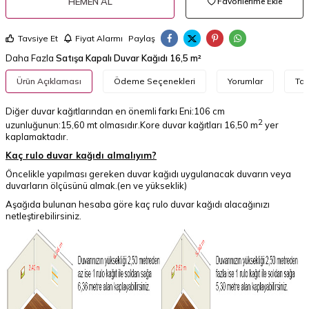
HEMEN AL
Favorilerime Ekle
Tavsiye Et
Fiyat Alarmı
Paylaş
Daha Fazla
Satışa Kapalı Duvar Kağıdı 16,5 m²
Ürün Açıklaması
Ödeme Seçenekleri
Yorumlar
Tav
Diğer duvar kağıtlarından en önemli farkı Eni:106 cm
2
uzunluğunun:15,60 mt olmasıdır.Kore duvar kağıtları 16,50 m
yer
kaplamaktadır.
Kaç rulo duvar kağıdı almalıyım?
Öncelikle yapılması gereken duvar kağıdı uygulanacak duvarın veya
duvarların ölçüsünü almak.(en ve yükseklik)
Aşağıda bulunan hesaba göre kaç rulo duvar kağıdı alacağınızı
netleştirebilirsiniz.