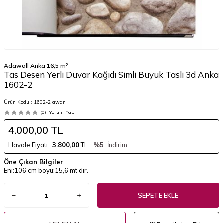
Adawall Anka 16,5 m²
Tas Desen Yerli Duvar Kağıdı Simli Buyuk Tasli 3d Anka
1602-2
Ürün Kodu :
1602-2 awan
(0)
Yorum Yap
4.000,00
TL
Havale Fiyatı :
3.800,00
TL
%5
İndirim
Öne Çıkan Bilgiler
Eni:106 cm boyu:15,6 mt dir.
SEPETE EKLE