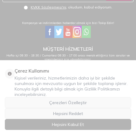
KVKK Sözleşmesi'ni
, okudum, kabul ediyorum.
Kampanya ve indirimlerden haberdar olmak için bizi Takip Edin!
MÜŞTERİ HİZMETLERİ
Hafta içi 08:30 - 18:30 / Cumartesi 08:30 - 17:00 arası merak ettiğiniz tüm sorular ve
siparişleriniz için ulaşabilirsiniz.
0232 484 38 44 - 0533 330 88 95
Çerez Kullanımı
Kişisel verileriniz, hizmetlerimizin daha iyi bir şekilde
sunulması için mevzuata uygun bir şekilde toplanıp işlenir.
Önemli Bilgiler
Konuyla ilgili detaylı bilgi almak için Gizlilik Politikamızı
inceleyebilirsiniz.
Hızlı Erişim
Çerezleri Özelleştir
Üye
Hepsini Reddet
İLETİŞİM
Hepsini Kabul Et
T
-Soft
E-Ticaret
Sistemleriyle Hazırlanmıştır.