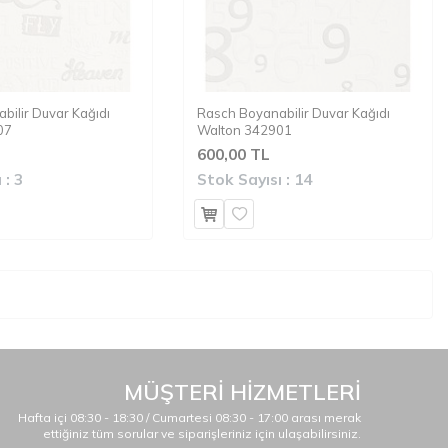
bilir Duvar Kağıdı
Rasch Boyanabilir Duvar Kağıdı
07
Walton 342901
600,00 TL
 :
3
Stok Sayısı :
14
MÜŞTERİ HİZMETLERİ
Hafta içi 08:30 - 18:30 / Cumartesi 08:30 - 17:00 arası merak
ettiğiniz tüm sorular ve siparişleriniz için ulaşabilirsiniz.