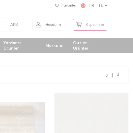
Favoriler
TR − TL
ARA
Hesabım
Sepetim
(
0
)
Yardımcı
Outlet
Markalar
Ürünler
Ürünler
4
3