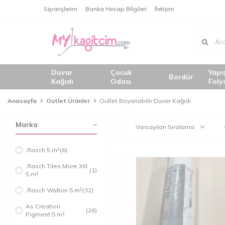
Siparişlerim
Banka Hesap Bilgileri
İletişim
Duvar
Çocuk
Yapı
Bordür
Kağıdı
Odası
Foly
Anasayfa
Outlet Ürünler
Outlet Boyanabilir Duvar Kağıdı
Marka
.Rasch 5 m²
(6)
.Rasch Tiles More XIII
(1)
5 m²
.Rasch Walton 5 m²
(32)
As Creation
(26)
Pigment 5 m²