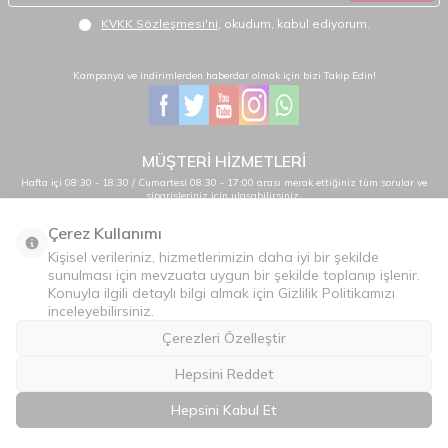
KVKK Sözleşmesi'ni
, okudum, kabul ediyorum.
Kampanya ve indirimlerden haberdar olmak için bizi Takip Edin!
MÜŞTERİ HİZMETLERİ
Hafta içi 08:30 - 18:30 / Cumartesi 08:30 - 17:00 arası merak ettiğiniz tüm sorular ve
siparişleriniz için ulaşabilirsiniz.
0232 484 38 44 - 0533 330 88 95
Çerez Kullanımı
Kişisel verileriniz, hizmetlerimizin daha iyi bir şekilde
sunulması için mevzuata uygun bir şekilde toplanıp işlenir.
Önemli Bilgiler
Konuyla ilgili detaylı bilgi almak için Gizlilik Politikamızı
inceleyebilirsiniz.
Hızlı Erişim
Çerezleri Özelleştir
Üye
Hepsini Reddet
İLETİŞİM
Hepsini Kabul Et
T
-Soft
E-Ticaret
Sistemleriyle Hazırlanmıştır.