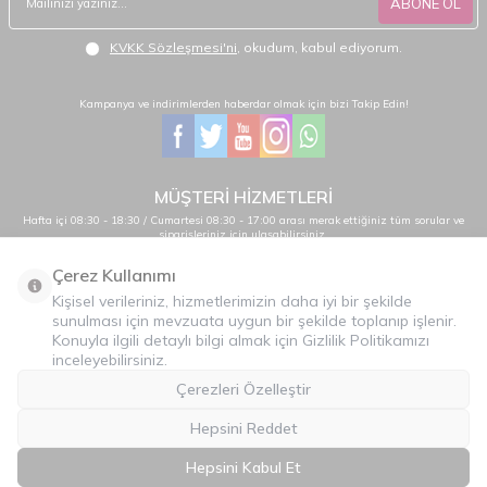
ABONE OL
KVKK Sözleşmesi'ni
, okudum, kabul ediyorum.
Kampanya ve indirimlerden haberdar olmak için bizi Takip Edin!
MÜŞTERİ HİZMETLERİ
Hafta içi 08:30 - 18:30 / Cumartesi 08:30 - 17:00 arası merak ettiğiniz tüm sorular ve
siparişleriniz için ulaşabilirsiniz.
0232 484 38 44 - 0533 330 88 95
Çerez Kullanımı
Kişisel verileriniz, hizmetlerimizin daha iyi bir şekilde
sunulması için mevzuata uygun bir şekilde toplanıp işlenir.
Önemli Bilgiler
Konuyla ilgili detaylı bilgi almak için Gizlilik Politikamızı
inceleyebilirsiniz.
Hızlı Erişim
Çerezleri Özelleştir
Üye
Hepsini Reddet
İLETİŞİM
Hepsini Kabul Et