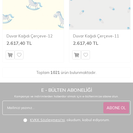
Duvar Kağıdı Çerçeve-12
Duvar Kağıdı Çerçeve-11
2.617,40 TL
2.617,40 TL
Toplam
1021
ürün bulunmaktadır.
E - BÜLTEN ABONELİĞİ
Kampanya ve indirimlerden haberdar olmak için e-bültenimize abone olun.
ABONE OL
KVKK Sözleşmesi'ni
, okudum, kabul ediyorum.