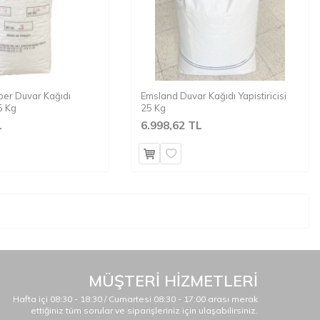
per Duvar Kağıdı
Emsland Duvar Kağıdı Yapistiricisi
25 Kg
25 Kg
L
6.998,62 TL
MÜŞTERİ HİZMETLERİ
Hafta içi 08:30 - 18:30 / Cumartesi 08:30 - 17:00 arası merak
ettiğiniz tüm sorular ve siparişleriniz için ulaşabilirsiniz.