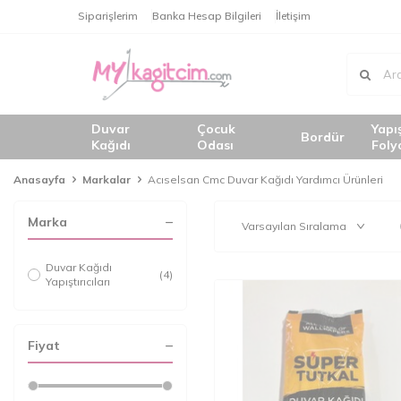
Siparişlerim
Banka Hesap Bilgileri
İletişim
Duvar
Çocuk
Yapı
Bordür
Kağıdı
Odası
Foly
Anasayfa
Markalar
Acıselsan Cmc Duvar Kağıdı Yardımcı Ürünleri
Marka
Duvar Kağıdı
(4)
Yapıştırıcıları
Fiyat