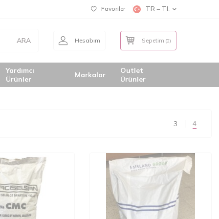
Favoriler
TR − TL
ARA
Hesabım
Sepetim
(
0
)
Yardımcı
Outlet
Markalar
Ürünler
Ürünler
4
3