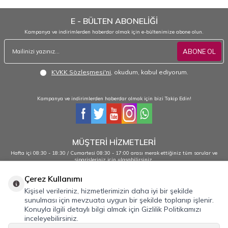
E - BÜLTEN ABONELİĞİ
Kampanya ve indirimlerden haberdar olmak için e-bültenimize abone olun.
ABONE OL
KVKK Sözleşmesi'ni
, okudum, kabul ediyorum.
Kampanya ve indirimlerden haberdar olmak için bizi Takip Edin!
MÜŞTERİ HİZMETLERİ
Hafta içi 08:30 - 18:30 / Cumartesi 08:30 - 17:00 arası merak ettiğiniz tüm sorular ve
siparişleriniz için ulaşabilirsiniz.
0232 484 38 44 - 0533 330 88 95
Çerez Kullanımı
Kişisel verileriniz, hizmetlerimizin daha iyi bir şekilde
sunulması için mevzuata uygun bir şekilde toplanıp işlenir.
Önemli Bilgiler
Konuyla ilgili detaylı bilgi almak için Gizlilik Politikamızı
inceleyebilirsiniz.
Hızlı Erişim