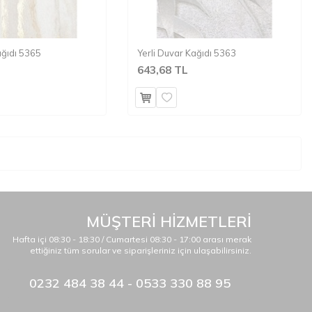
ağıdı 5365
Yerli Duvar Kağıdı 5363
643,68 TL
MÜŞTERİ HİZMETLERİ
Hafta içi 08:30 - 18:30 / Cumartesi 08:30 - 17:00 arası merak
ettiğiniz tüm sorular ve siparişleriniz için ulaşabilirsiniz.
0232 484 38 44 - 0533 330 88 95