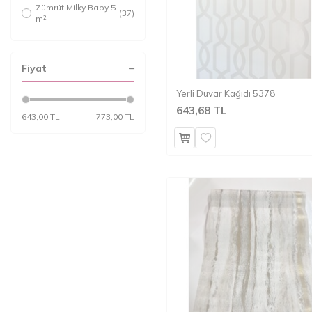
Zümrüt Milky Baby 5
(37)
m²
Fiyat
Yerli Duvar Kağıdı 5378
643,68 TL
643,00 TL
773,00 TL