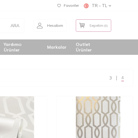
Favoriler
TR − TL
ARA
Hesabım
Sepetim
(
0
)
Yardımcı
Outlet
Markalar
Ürünler
Ürünler
4
3