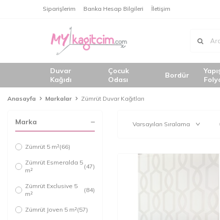
Siparişlerim
Banka Hesap Bilgileri
İletişim
Duvar
Çocuk
Yapı
Bordür
Kağıdı
Odası
Foly
Anasayfa
Markalar
Zümrüt Duvar Kağıtları
Marka
Zümrüt 5 m²
(66)
Zümrüt Esmeralda 5
(47)
m²
Zümrüt Exclusive 5
(84)
m²
Zümrüt Joven 5 m²
(57)