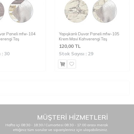
uvar Paneli mfw-104
Yapışkanlı Duvar Paneli mfw-105
erengi Taş
Krem Mavi Kahverengi Taş
120,00 TL
 :
30
Stok Sayısı :
29
MÜŞTERİ HİZMETLERİ
Hafta içi 08:30 - 18:30 / Cumartesi 08:30 - 17:00 arası merak
ettiğiniz tüm sorular ve siparişleriniz için ulaşabilirsiniz.