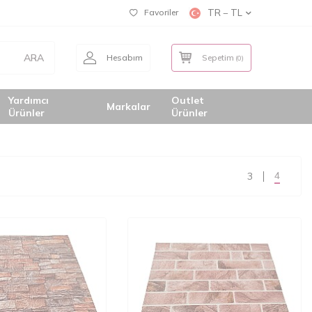
Favoriler
TR − TL
ARA
Hesabım
Sepetim
(
0
)
Yardımcı
Outlet
Markalar
Ürünler
Ürünler
4
3