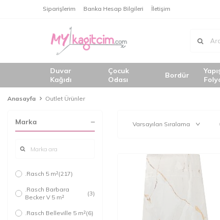
Siparişlerim
Banka Hesap Bilgileri
İletişim
Duvar
Çocuk
Yapı
Bordür
Kağıdı
Odası
Foly
Anasayfa
Outlet Ürünler
Marka
.Rasch 5 m²
(217)
.Rasch Barbara
(3)
Becker V 5 m²
.Rasch Belleville 5 m²
(6)