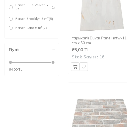
.Rasch Blue Velvet 5
(1)
m²
.Rasch Brooklyn 5 m²
(5)
.Rasch Cato 5 m²
(2)
.Rasch En Suit 5 m²
(21)
Yapışkanlı Duvar Paneli mfw-11
cm x 60 cm
.Rasch Florentine 5
(13)
65,00 TL
Fiyat
m²
Stok Sayısı :
16
.Rasch Freundin 5 m²
(2)
.Rasch Gamze
64,00 TL
(5)
Saraçoğlu 5 m²
.Rasch Lazy Sunday II
(1)
5 m²
.Rasch Modern
(1)
Surfaces 5 m²
.Rasch Modern
(8)
Surfaces II 5 m²
.Rasch Naturalia 5 m²
(3)