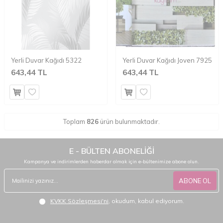
Yerli Duvar Kağıdı 5322
Yerli Duvar Kağıdı Joven 7925
643,44 TL
643,44 TL
Toplam
826
ürün bulunmaktadır.
E - BÜLTEN ABONELİĞİ
Kampanya ve indirimlerden haberdar olmak için e-bültenimize abone olun.
ABONE OL
KVKK Sözleşmesi'ni
, okudum, kabul ediyorum.