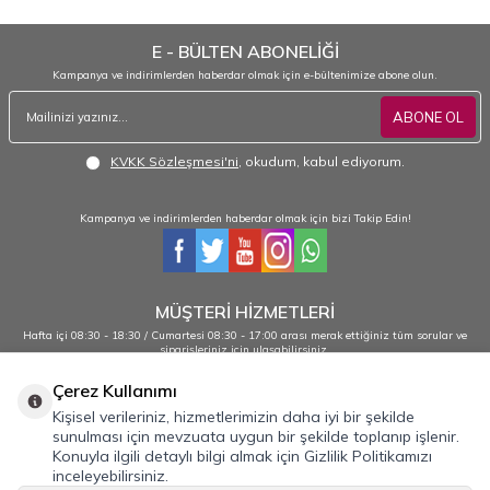
E - BÜLTEN ABONELİĞİ
Kampanya ve indirimlerden haberdar olmak için e-bültenimize abone olun.
ABONE OL
KVKK Sözleşmesi'ni
, okudum, kabul ediyorum.
Kampanya ve indirimlerden haberdar olmak için bizi Takip Edin!
MÜŞTERİ HİZMETLERİ
Hafta içi 08:30 - 18:30 / Cumartesi 08:30 - 17:00 arası merak ettiğiniz tüm sorular ve
siparişleriniz için ulaşabilirsiniz.
0232 484 38 44 - 0533 330 88 95
Çerez Kullanımı
Kişisel verileriniz, hizmetlerimizin daha iyi bir şekilde
sunulması için mevzuata uygun bir şekilde toplanıp işlenir.
Önemli Bilgiler
Konuyla ilgili detaylı bilgi almak için Gizlilik Politikamızı
inceleyebilirsiniz.
Hızlı Erişim