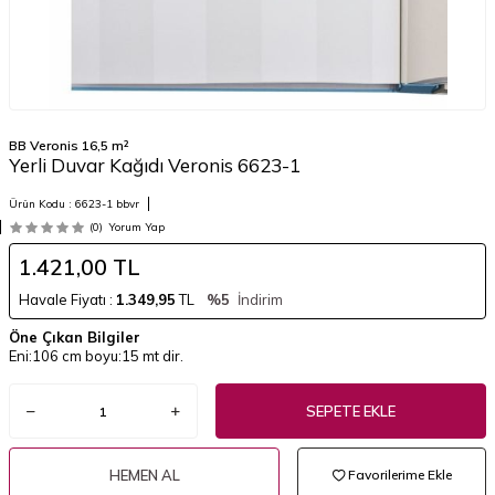
BB Veronis 16,5 m²
Yerli Duvar Kağıdı Veronis 6623-1
Ürün Kodu :
6623-1 bbvr
(0)
Yorum Yap
1.421,00
TL
Havale Fiyatı :
1.349,95
TL
%5
İndirim
Öne Çıkan Bilgiler
Eni:106 cm boyu:15 mt dir.
SEPETE EKLE
HEMEN AL
Favorilerime Ekle