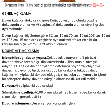
GENEL AÇIKLAMA
Duvar kağıtları dokularına göre Kağıt dokusunda olanlar,Kadife
dokusunda olanlar ve Vinly(plastik) dokusunda olanlar diye 3 gruba
ayrılmaktadır.
Duvar kağıtları ölçülerine göre 52 cm-10 mt,70 cm-10 mt,106 cm-10 mt
ve 106 cm-15 mt olarak çeşitlere ayrılmaktadır fakat en sıklıkla
karşılaşılan ölçü 52cm-10 mt olan rulolardır.
ÜRÜNE AİT AÇIKLAMA
İşlenebileceği duvar yapısı:
Çok bozuk olmayan hafif pürüzlü
duvarlarda ve saten alçılı düz duvarlarda kullanılmasını tavsiye
ediyoruz.Genelde duvarlar yıllarca defalarca boyanmış oluyor ve
düzleşmiş oluyor bu tip duvarlardada kullanılabilir fakat bu duvar
kağıtları vinly(plastik) dokuda olduğu için mutlaka yan yana sıfır işlenir
bu sebepten dolayı duvarın düzgün olmasına dikkat edilmelidir.
Dokusu:
Vinly (plastik) yapısındadır.
Silinebilme özelliği:
%100 oranında silinebilir,nemli bez kullanılarak
silme işlemi gerçekleştirilir.
Duvara işlenmesi:
Desenler yan yana sıfır işlenir.