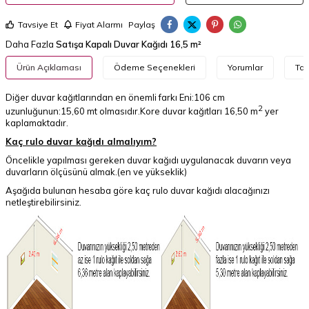
Tavsiye Et
Fiyat Alarmı
Paylaş
Daha Fazla
Satışa Kapalı Duvar Kağıdı 16,5 m²
Ürün Açıklaması
Ödeme Seçenekleri
Yorumlar
Tav
Diğer duvar kağıtlarından en önemli farkı Eni:106 cm
2
uzunluğunun:15,60 mt olmasıdır.Kore duvar kağıtları 16,50 m
yer
kaplamaktadır.
Kaç rulo duvar kağıdı almalıyım?
Öncelikle yapılması gereken duvar kağıdı uygulanacak duvarın veya
duvarların ölçüsünü almak.(en ve yükseklik)
Aşağıda bulunan hesaba göre kaç rulo duvar kağıdı alacağınızı
netleştirebilirsiniz.