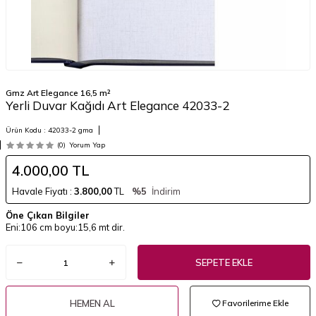
Gmz Art Elegance 16,5 m²
Yerli Duvar Kağıdı Art Elegance 42033-2
Ürün Kodu :
42033-2 gma
(0)
Yorum Yap
4.000,00
TL
Havale Fiyatı :
3.800,00
TL
%5
İndirim
Öne Çıkan Bilgiler
Eni:106 cm boyu:15,6 mt dir.
SEPETE EKLE
HEMEN AL
Favorilerime Ekle