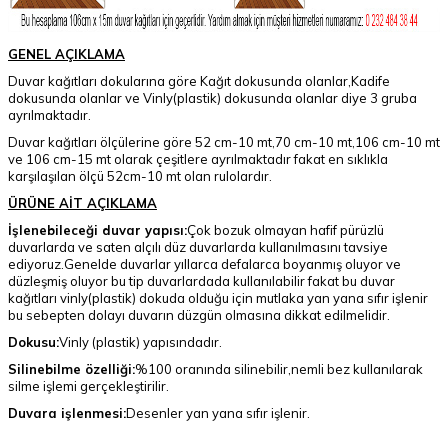
GENEL AÇIKLAMA
Duvar kağıtları dokularına göre Kağıt dokusunda olanlar,Kadife
dokusunda olanlar ve Vinly(plastik) dokusunda olanlar diye 3 gruba
ayrılmaktadır.
Duvar kağıtları ölçülerine göre 52 cm-10 mt,70 cm-10 mt,106 cm-10 mt
ve 106 cm-15 mt olarak çeşitlere ayrılmaktadır fakat en sıklıkla
karşılaşılan ölçü 52cm-10 mt olan rulolardır.
ÜRÜNE AİT AÇIKLAMA
İşlenebileceği duvar yapısı:
Çok bozuk olmayan hafif pürüzlü
duvarlarda ve saten alçılı düz duvarlarda kullanılmasını tavsiye
ediyoruz.Genelde duvarlar yıllarca defalarca boyanmış oluyor ve
düzleşmiş oluyor bu tip duvarlardada kullanılabilir fakat bu duvar
kağıtları vinly(plastik) dokuda olduğu için mutlaka yan yana sıfır işlenir
bu sebepten dolayı duvarın düzgün olmasına dikkat edilmelidir.
Dokusu:
Vinly (plastik) yapısındadır.
Silinebilme özelliği:
%100 oranında silinebilir,nemli bez kullanılarak
silme işlemi gerçekleştirilir.
Duvara işlenmesi:
Desenler yan yana sıfır işlenir.