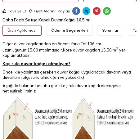
Tavsiye Et
Fiyat Alarmı
Paylaş
Daha Fazla
Satışa Kapalı Duvar Kağıdı 16,5 m²
Ürün Açıklaması
Ödeme Seçenekleri
Yorumlar
Tav
Diğer duvar kağıtlarından en önemli farkı Eni:106 cm
2
uzunluğunun:15,60 mt olmasıdır.Kore duvar kağıtları 16,50 m
yer
kaplamaktadır.
Kaç rulo duvar kağıdı almalıyım?
Öncelikle yapılması gereken duvar kağıdı uygulanacak duvarın veya
duvarların ölçüsünü almak.(en ve yükseklik)
Aşağıda bulunan hesaba göre kaç rulo duvar kağıdı alacağınızı
netleştirebilirsiniz.