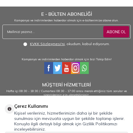
E - BÜLTEN ABONELİĞİ
Kampanya ve indirimlerden haberdar olmak için e-bültenimize abone olun.
ABONE OL
KVKK Sözleşmesi'ni
, okudum, kabul ediyorum.
Kampanya ve indirimlerden haberdar olmak için bizi Takip Edin!
MÜŞTERİ HİZMETLERİ
Hafta içi 08:30 - 18:30 / Cumartesi 08:30 - 17:00 arası merak ettiğiniz tüm sorular ve
siparişleriniz için ulaşabilirsiniz.
0232 484 38 44 - 0533 330 88 95
Çerez Kullanımı
Kişisel verileriniz, hizmetlerimizin daha iyi bir şekilde
sunulması için mevzuata uygun bir şekilde toplanıp işlenir.
Önemli Bilgiler
Konuyla ilgili detaylı bilgi almak için Gizlilik Politikamızı
inceleyebilirsiniz.
Hızlı Erişim