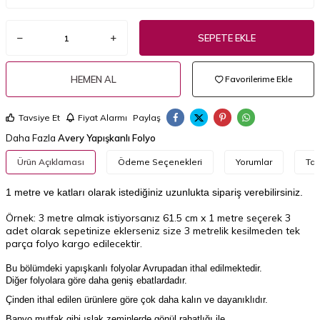
SEPETE EKLE
HEMEN AL
Favorilerime Ekle
Tavsiye Et
Fiyat Alarmı
Paylaş
Daha Fazla
Avery Yapışkanlı Folyo
Ürün Açıklaması
Ödeme Seçenekleri
Yorumlar
Tav
1 metre ve katları olarak istediğiniz uzunlukta sipariş verebilirsiniz.
Örnek: 3 metre almak istiyorsanız 61.5 cm x 1 metre seçerek 3
adet olarak sepetinize eklerseniz size 3 metrelik kesilmeden tek
parça folyo kargo edilecektir.
Bu bölümdeki yapışkanlı folyolar Avrupadan ithal edilmektedir.
Diğer folyolara göre daha geniş ebatlardadır.
Çinden ithal edilen ürünlere göre çok daha kalın ve dayanıklıdır.
Banyo,mutfak gibi ıslak zeminlerde gönül rahatlığı ile