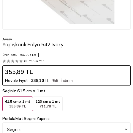
Avery
Yapışkanlı Folyo 542 Ivory
Ürün Kodu :
542 A-61.5
(0)
Yorum Yap
355,89
TL
Havale Fiyatı :
338,10
TL
%5
İndirim
Seçiniz
61.5 cm x 1 mt
61.5 cm x 1 mt
123 cm x 1 mt
355,89 TL
711,78 TL
Parlak/Mat Seçimi Yapınız