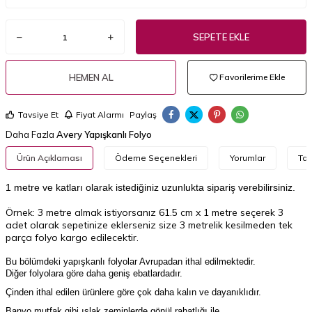
SEPETE EKLE
HEMEN AL
Favorilerime Ekle
Tavsiye Et
Fiyat Alarmı
Paylaş
Daha Fazla
Avery Yapışkanlı Folyo
Ürün Açıklaması
Ödeme Seçenekleri
Yorumlar
Tav
1 metre ve katları olarak istediğiniz uzunlukta sipariş verebilirsiniz.
Örnek: 3 metre almak istiyorsanız 61.5 cm x 1 metre seçerek 3
adet olarak sepetinize eklerseniz size 3 metrelik kesilmeden tek
parça folyo kargo edilecektir.
Bu bölümdeki yapışkanlı folyolar Avrupadan ithal edilmektedir.
Diğer folyolara göre daha geniş ebatlardadır.
Çinden ithal edilen ürünlere göre çok daha kalın ve dayanıklıdır.
Banyo,mutfak gibi ıslak zeminlerde gönül rahatlığı ile