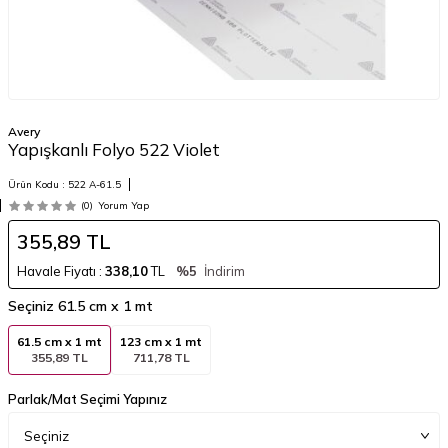
Avery
Yapışkanlı Folyo 522 Violet
Ürün Kodu :
522 A-61.5
(0)
Yorum Yap
355,89
TL
Havale Fiyatı :
338,10
TL
%5
İndirim
Seçiniz
61.5 cm x 1 mt
61.5 cm x 1 mt
123 cm x 1 mt
355,89 TL
711,78 TL
Parlak/Mat Seçimi Yapınız