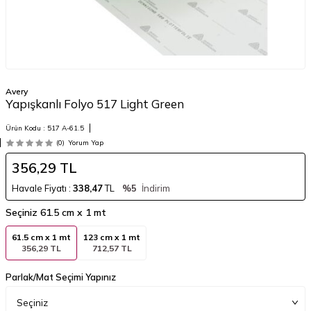
Avery
Yapışkanlı Folyo 517 Light Green
Ürün Kodu :
517 A-61.5
(0)
Yorum Yap
356,29
TL
Havale Fiyatı :
338,47
TL
%5
İndirim
Seçiniz
61.5 cm x 1 mt
61.5 cm x 1 mt
123 cm x 1 mt
356,29 TL
712,57 TL
Parlak/Mat Seçimi Yapınız