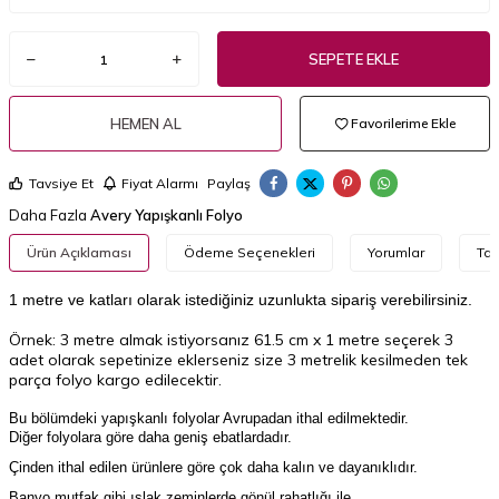
SEPETE EKLE
HEMEN AL
Favorilerime Ekle
Tavsiye Et
Fiyat Alarmı
Paylaş
Daha Fazla
Avery Yapışkanlı Folyo
Ürün Açıklaması
Ödeme Seçenekleri
Yorumlar
Tav
1 metre ve katları olarak istediğiniz uzunlukta sipariş verebilirsiniz.
Örnek: 3 metre almak istiyorsanız 61.5 cm x 1 metre seçerek 3
adet olarak sepetinize eklerseniz size 3 metrelik kesilmeden tek
parça folyo kargo edilecektir.
Bu bölümdeki yapışkanlı folyolar Avrupadan ithal edilmektedir.
Diğer folyolara göre daha geniş ebatlardadır.
Çinden ithal edilen ürünlere göre çok daha kalın ve dayanıklıdır.
Banyo,mutfak gibi ıslak zeminlerde gönül rahatlığı ile