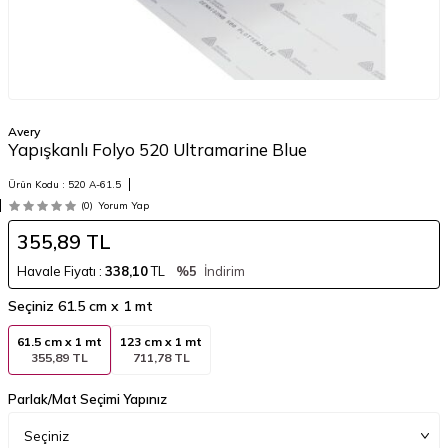
Avery
Yapışkanlı Folyo 520 Ultramarine Blue
Ürün Kodu :
520 A-61.5
(0)
Yorum Yap
355,89
TL
Havale Fiyatı :
338,10
TL
%5
İndirim
Seçiniz
61.5 cm x 1 mt
61.5 cm x 1 mt
123 cm x 1 mt
355,89 TL
711,78 TL
Parlak/Mat Seçimi Yapınız