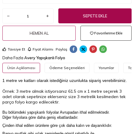
SEPETE EKLE
HEMEN AL
Favorilerime Ekle
Tavsiye Et
Fiyat Alarmı
Paylaş
Daha Fazla
Avery Yapışkanlı Folyo
Ürün Açıklaması
Ödeme Seçenekleri
Yorumlar
Tav
1 metre ve katları olarak istediğiniz uzunlukta sipariş verebilirsiniz.
Örnek: 3 metre almak istiyorsanız 61.5 cm x 1 metre seçerek 3
adet olarak sepetinize eklerseniz size 3 metrelik kesilmeden tek
parça folyo kargo edilecektir.
Bu bölümdeki yapışkanlı folyolar Avrupadan ithal edilmektedir.
Diğer folyolara göre daha geniş ebatlardadır.
Çinden ithal edilen ürünlere göre çok daha kalın ve dayanıklıdır.
Banyo,mutfak gibi ıslak zeminlerde gönül rahatlığı ile