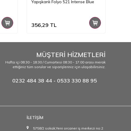
Yapışkanlı Folyo 521 Intense Blue
Yapışk
Blue
356,29
TL
356,
MÜŞTERİ HİZMETLERİ
Hafta içi 08:30 - 18:30 / Cumartesi 08:30 - 17:00 arası merak
ettiğiniz tüm sorular ve siparişleriniz için ulaşabilirsiniz.
0232 484 38 44 - 0533 330 88 95
İLETİŞİM
5758/2 sokak,Yeni orcaner iş merkezi no:2