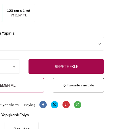
123 cm x 1 mt
712,57 TL
 Yapınız
SEPETE EKLE
EMEN AL
Favorilerime Ekle
Fiyat Alarmı
Paylaş
 Yapışkanlı Folyo