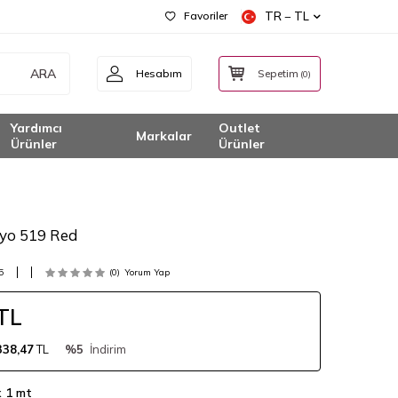
Favoriler
TR − TL
ARA
Hesabım
Sepetim
(
0
)
Yardımcı
Outlet
Markalar
Ürünler
Ürünler
<
lyo 519 Red
5
(0)
Yorum Yap
TL
338,47
TL
%5
İndirim
x 1 mt