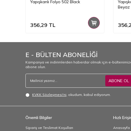
ed
Yapışkanlı Folyo 502 Black
Yapışk
Beyaz
356,29
TL
356,
E - BÜLTEN ABONELİĞİ
Kampanya ve indirimlerden haberdar olmak için e-bültenimiz
abone olun.
ABONE OL
KVKK Sözleşmesi'ni
, okudum, kabul ediyorum.
Önemli Bilgiler
Hızlı Eriş
Sipariş ve Teslimat Koşulları
Anasayfa