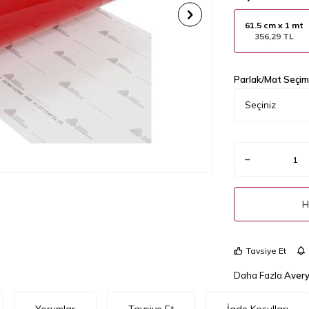
61.5 cm x 1 mt
356,29 TL
Parlak/Mat Seçimi
H
Tavsiye Et
Daha Fazla
Avery