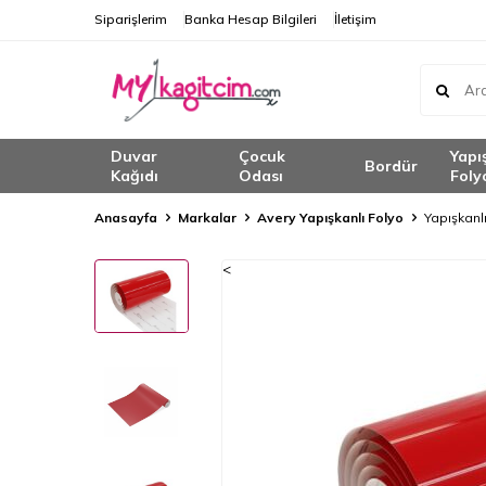
Siparişlerim
Banka Hesap Bilgileri
İletişim
Duvar
Çocuk
Yapı
Bordür
Kağıdı
Odası
Foly
Anasayfa
Markalar
Avery Yapışkanlı Folyo
Yapışkanl
<