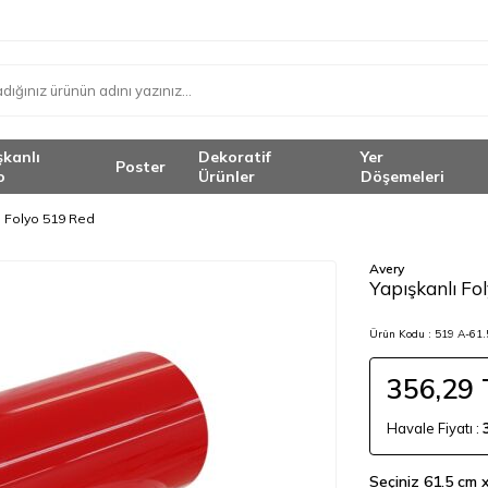
şkanlı
Dekoratif
Yer
Poster
o
Ürünler
Döşemeleri
ı Folyo 519 Red
Avery
<
Yapışkanlı Fo
Ürün Kodu :
519 A-61.
356,29
Havale Fiyatı :
Seçiniz
61.5 cm 