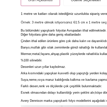
Ürün Açıklaması
Ödeme Seçenekleri
1 metre ve katları olarak istediğiniz uzunlukta sipariş vereb
Örnek: 3 metre almak istiyorsanız 61.5 cm x 1 metre seçe
Bu bölümdeki yapışkanlı folyolar Avrupadan ithal edilmektedir.
Diğer folyolara göre daha geniş ebatlardadır.
Çinden ithal edilen ürünlere göre çok daha kalın ve dayanıklıdı
Banyo,mutfak gibi ıslak zeminlerde gönül rahatlığı ile kullanıla
Mermer,metal,fayans,ahşap,plastik yüzeylerde rahatlıkla kullanı
%100 silinebilir.
Desenleri uzun yıllar kaybolmaz.
Arka kısmındaki yapışkan kuvvetli olup yapıştığı yerden kolay
Suya,neme,ısıya maruz kaldığında kalkma ve kavlama yapmaz
Farklı desen,renk ve ölçülerde çok çeşitlilik bulunmaktadır.
Esnek olmasından dolayı kullanıldığı yerin şeklini alır,köşe dö
Avery Dennison marka yapışkanlı folyo modellerini aşağıdaki re