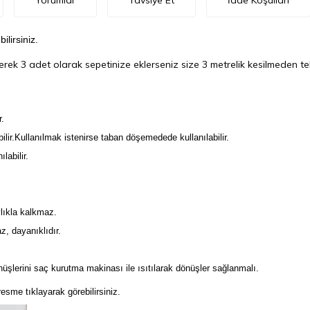
Yorumlar
Tavsiye Et
İade Koşulları
ilirsiniz.
rek 3 adet olarak sepetinize eklerseniz size 3 metrelik kesilmeden te
r.
bilir.Kullanılmak istenirse taban döşemedede kullanılabilir.
labilir.
lıkla kalkmaz.
, dayanıklıdır.
nüşlerini saç kurutma makinası ile ısıtılarak dönüşler sağlanmalı.
sme tıklayarak görebilirsiniz.