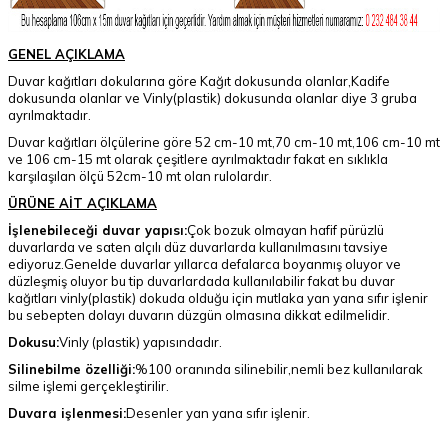
GENEL AÇIKLAMA
Duvar kağıtları dokularına göre Kağıt dokusunda olanlar,Kadife
dokusunda olanlar ve Vinly(plastik) dokusunda olanlar diye 3 gruba
ayrılmaktadır.
Duvar kağıtları ölçülerine göre 52 cm-10 mt,70 cm-10 mt,106 cm-10 mt
ve 106 cm-15 mt olarak çeşitlere ayrılmaktadır fakat en sıklıkla
karşılaşılan ölçü 52cm-10 mt olan rulolardır.
ÜRÜNE AİT AÇIKLAMA
İşlenebileceği duvar yapısı:
Çok bozuk olmayan hafif pürüzlü
duvarlarda ve saten alçılı düz duvarlarda kullanılmasını tavsiye
ediyoruz.Genelde duvarlar yıllarca defalarca boyanmış oluyor ve
düzleşmiş oluyor bu tip duvarlardada kullanılabilir fakat bu duvar
kağıtları vinly(plastik) dokuda olduğu için mutlaka yan yana sıfır işlenir
bu sebepten dolayı duvarın düzgün olmasına dikkat edilmelidir.
Dokusu:
Vinly (plastik) yapısındadır.
Silinebilme özelliği:
%100 oranında silinebilir,nemli bez kullanılarak
silme işlemi gerçekleştirilir.
Duvara işlenmesi:
Desenler yan yana sıfır işlenir.