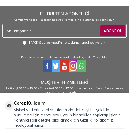
E - BÜLTEN ABONELİĞİ
Kampanya ve indirimlerden haberdar olmak için e-bültenimize abone olun.
ABONE OL
KVKK Sözleşmesi'ni
, okudum, kabul ediyorum.
Kampanya ve indirimlerden haberdar olmak için bizi Takip Edin!
MÜŞTERİ HİZMETLERİ
Hafta içi 08:30 - 18:30 / Cumartesi 08:30 - 17:00 arası merak ettiğiniz tüm sorular ve
siparişleriniz için ulaşabilirsiniz.
0232 484 38 44 - 0533 330 88 95
Çerez Kullanımı
Kişisel verileriniz, hizmetlerimizin daha iyi bir şekilde
sunulması için mevzuata uygun bir şekilde toplanıp işlenir.
Önemli Bilgiler
Konuyla ilgili detaylı bilgi almak için Gizlilik Politikamızı
inceleyebilirsiniz.
Hızlı Erişim