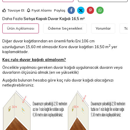
Tavsiye Et
Fiyat Alarmı
Paylaş
Daha Fazla
Satışa Kapalı Duvar Kağıdı 16,5 m²
Ürün Açıklaması
Ödeme Seçenekleri
Yorumlar
Tav
Diğer duvar kağıtlarından en önemli farkı Eni:106 cm
2
uzunluğunun:15,60 mt olmasıdır.Kore duvar kağıtları 16,50 m
yer
kaplamaktadır.
Kaç rulo duvar kağıdı almalıyım?
Öncelikle yapılması gereken duvar kağıdı uygulanacak duvarın veya
duvarların ölçüsünü almak.(en ve yükseklik)
Aşağıda bulunan hesaba göre kaç rulo duvar kağıdı alacağınızı
netleştirebilirsiniz.