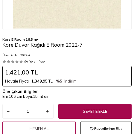
Kore E Room 16,5 m²
Kore Duvar Kağıdı E Room 2022-7
Ürün Kodu :
2022-7
(0)
Yorum Yap
1.421,00
TL
Havale Fiyatı :
1.349,95
TL
%5
İndirim
Öne Çıkan Bilgiler
Eni:106 cm boyu:15 mt dir.
SEPETE EKLE
HEMEN AL
Favorilerime Ekle