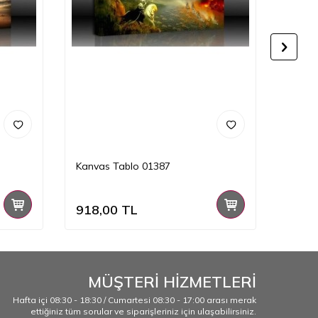
Kanvas Tablo 01387
Kanva
918,00
TL
918,
MÜŞTERİ HİZMETLERİ
Hafta içi 08:30 - 18:30 / Cumartesi 08:30 - 17:00 arası merak
ettiğiniz tüm sorular ve siparişleriniz için ulaşabilirsiniz.