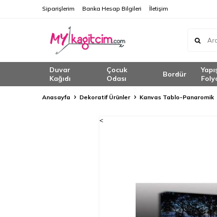
Siparişlerim
Banka Hesap Bilgileri
İletişim
Duvar
Çocuk
Yapı
Bordür
Kağıdı
Odası
Foly
Anasayfa
Dekoratif Ürünler
Kanvas Tablo-Panaromik
<