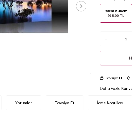
90cm x 30cm
918,00 TL
H
Tavsiye Et
Daha Fazla
Kanva
Yorumlar
Tavsiye Et
İade Koşulları