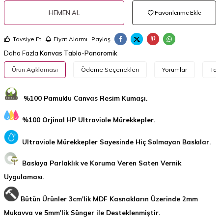
HEMEN AL
Favorilerime Ekle
Tavsiye Et
Fiyat Alarmı
Paylaş
Daha Fazla
Kanvas Tablo-Panaromik
Ürün Açıklaması
Ödeme Seçenekleri
Yorumlar
Tav
%100 Pamuklu Canvas Resim Kumaşı.
%100 Orjinal HP Ultraviole Mürekkepler.
Ultraviole Mürekkepler Sayesinde Hiç Solmayan Baskılar.
Baskıya Parlaklık ve Koruma Veren Saten Vernik
Uygulaması.
Bütün Ürünler 3cm'lik MDF Kasnakların Üzerinde 2mm
Mukavva ve 5mm'lik Sünger ile Desteklenmiştir.