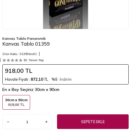
Kanvas Tablo Panaromik
Kanvas Tablo 01359
Ürün Kodu :
01359knv01
(0)
Yorum Yap
918,00
TL
Havale Fiyatı :
872,10
TL
%5
İndirim
En x Boy Seçiniz
30cm x 90cm
30cm x 90cm
918,00 TL
SEPETE EKLE