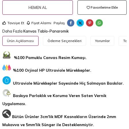
HEMEN AL
Favorilerime Ekle
Tavsiye Et
Fiyat Alarmı
Paylaş
Daha Fazla
Kanvas Tablo-Panaromik
Ürün Açıklaması
Ödeme Seçenekleri
Yorumlar
Tav
%100 Pamuklu Canvas Resim Kumaşı.
%100 Orjinal HP Ultraviole Mürekkepler.
Ultraviole Mürekkepler Sayesinde Hiç Solmayan Baskılar.
Baskıya Parlaklık ve Koruma Veren Saten Vernik
Uygulaması.
Bütün Ürünler 3cm'lik MDF Kasnakların Üzerinde 2mm
Mukavva ve 5mm'lik Sünger ile Desteklenmiştir.