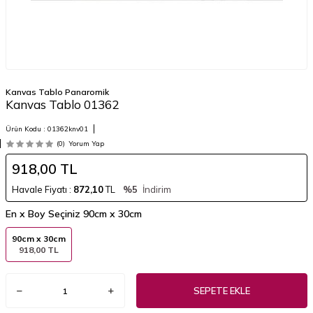
Kanvas Tablo Panaromik
Kanvas Tablo 01362
Ürün Kodu :
01362knv01
(0)
Yorum Yap
918,00
TL
Havale Fiyatı :
872,10
TL
%5
İndirim
En x Boy Seçiniz
90cm x 30cm
90cm x 30cm
918,00 TL
SEPETE EKLE