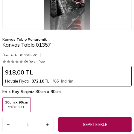
Kanvas Tablo Panaromik
Kanvas Tablo 01357
Ürün Kodu :
01357knv01
(0)
Yorum Yap
918,00
TL
Havale Fiyatı :
872,10
TL
%5
İndirim
En x Boy Seçiniz
30cm x 90cm
30cm x 90cm
918,00 TL
SEPETE EKLE