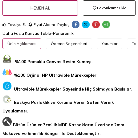
HEMEN AL
Favorilerime Ekle
Tavsiye Et
Fiyat Alarmı
Paylaş
Daha Fazla
Kanvas Tablo-Panaromik
Ürün Açıklaması
Ödeme Seçenekleri
Yorumlar
Tav
%100 Pamuklu Canvas Resim Kumaşı.
%100 Orjinal HP Ultraviole Mürekkepler.
Ultraviole Mürekkepler Sayesinde Hiç Solmayan Baskılar.
Baskıya Parlaklık ve Koruma Veren Saten Vernik
Uygulaması.
Bütün Ürünler 3cm'lik MDF Kasnakların Üzerinde 2mm
Mukavva ve 5mm'lik Sünger ile Desteklenmiştir.