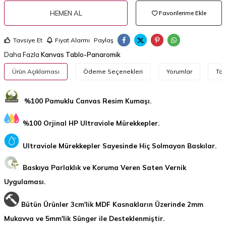
HEMEN AL
Favorilerime Ekle
Tavsiye Et
Fiyat Alarmı
Paylaş
Daha Fazla
Kanvas Tablo-Panaromik
Ürün Açıklaması
Ödeme Seçenekleri
Yorumlar
Tav
%100 Pamuklu Canvas Resim Kumaşı.
%100 Orjinal HP Ultraviole Mürekkepler.
Ultraviole Mürekkepler Sayesinde Hiç Solmayan Baskılar.
Baskıya Parlaklık ve Koruma Veren Saten Vernik
Uygulaması.
Bütün Ürünler 3cm'lik MDF Kasnakların Üzerinde 2mm
Mukavva ve 5mm'lik Sünger ile Desteklenmiştir.