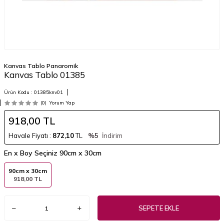
Kanvas Tablo Panaromik
Kanvas Tablo 01385
Ürün Kodu :
01385knv01
(0)
Yorum Yap
918,00
TL
Havale Fiyatı :
872,10
TL
%5
İndirim
En x Boy Seçiniz
90cm x 30cm
90cm x 30cm
918,00 TL
SEPETE EKLE