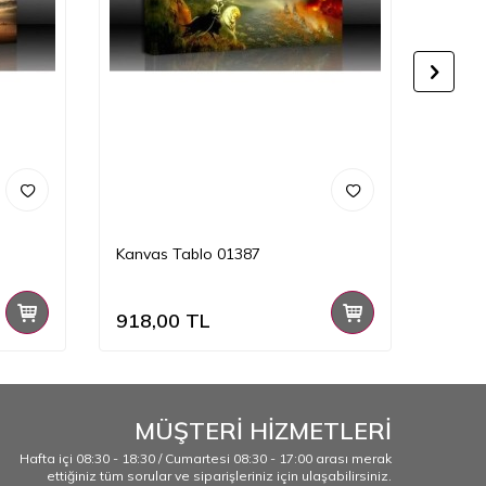
Kanvas Tablo 01387
Kanva
918,00
TL
918,
MÜŞTERİ HİZMETLERİ
Hafta içi 08:30 - 18:30 / Cumartesi 08:30 - 17:00 arası merak
ettiğiniz tüm sorular ve siparişleriniz için ulaşabilirsiniz.