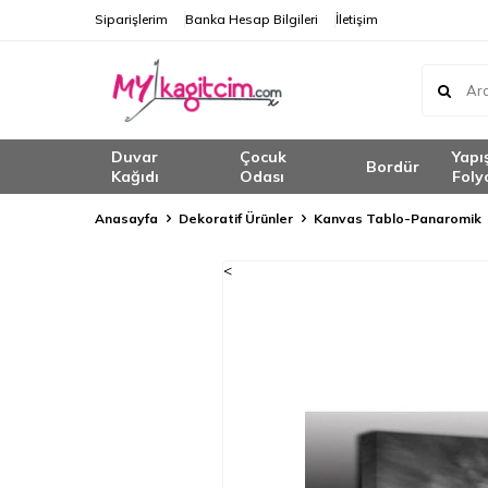
Siparişlerim
Banka Hesap Bilgileri
İletişim
Duvar
Çocuk
Yapı
Bordür
Kağıdı
Odası
Foly
Anasayfa
Dekoratif Ürünler
Kanvas Tablo-Panaromik
<