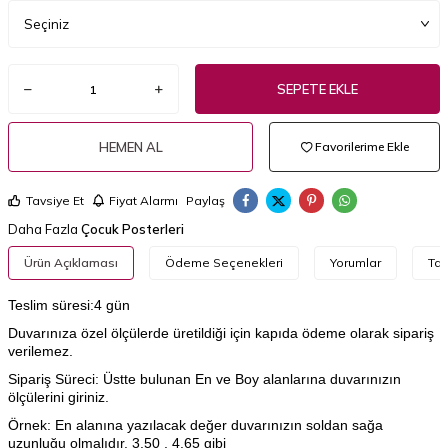
SEPETE EKLE
HEMEN AL
Favorilerime Ekle
Tavsiye Et
Fiyat Alarmı
Paylaş
Daha Fazla
Çocuk Posterleri
Ürün Açıklaması
Ödeme Seçenekleri
Yorumlar
Tav
Teslim süresi:4 gün
Duvarınıza özel ölçülerde üretildiği için kapıda ödeme olarak sipariş
verilemez.
Sipariş Süreci: Üstte bulunan En ve Boy alanlarına duvarınızın
ölçülerini giriniz.
Örnek: En alanına yazılacak değer duvarınızın soldan sağa
uzunluğu olmalıdır. 3.50 , 4.65 gibi