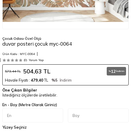
Çocuk Odası Özel Ölçü
duvar posteri çocuk myc-0064
Ürün Kodu :
MYC-0064
(0)
Yorum Yap
504,63
TL
12
573,44
TL
%
İndirim
Havale Fiyatı :
479,40
TL
%5
İndirim
Öne Çıkan Bilgiler
İstediğiniz ölçülerde üretilebilir.
En - Boy (Metre Olarak Giriniz)
Yüzey Seçiniz