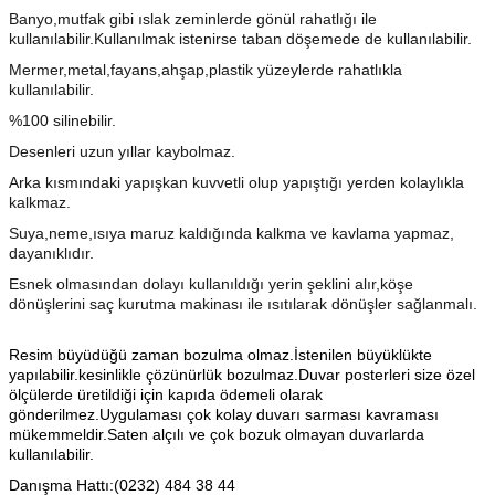
Banyo,mutfak gibi ıslak zeminlerde gönül rahatlığı ile
kullanılabilir.Kullanılmak istenirse taban döşemede de kullanılabilir.
Mermer,metal,fayans,ahşap,plastik yüzeylerde rahatlıkla
kullanılabilir.
%100 silinebilir.
Desenleri uzun yıllar kaybolmaz.
Arka kısmındaki yapışkan kuvvetli olup yapıştığı yerden kolaylıkla
kalkmaz.
Suya,neme,ısıya maruz kaldığında kalkma ve kavlama yapmaz,
dayanıklıdır.
Esnek olmasından dolayı kullanıldığı yerin şeklini alır,köşe
dönüşlerini saç kurutma makinası ile ısıtılarak dönüşler sağlanmalı.
Resim büyüdüğü zaman bozulma olmaz.İstenilen büyüklükte
yapılabilir.kesinlikle çözünürlük bozulmaz.Duvar posterleri size özel
ölçülerde üretildiği için kapıda ödemeli olarak
gönderilmez.Uygulaması çok kolay duvarı sarması kavraması
mükemmeldir.Saten alçılı ve çok bozuk olmayan duvarlarda
kullanılabilir.
Danışma Hattı:(0232) 484 38 44