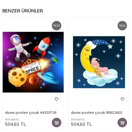
BENZER ÜRÜNLER
%
12
%
12
duvar posteri çocuk 44320728
duvar posteri çocuk 95921602
573,44
TL
573,44
TL
504,63
TL
504,63
TL