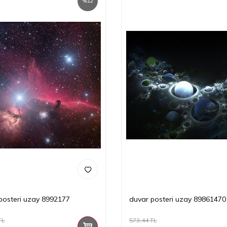
%
12
posteri uzay 8992177
duvar posteri uzay 89861470
TL
573,44
TL