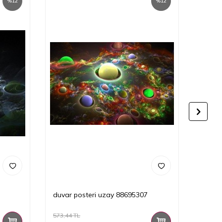
%
12
%
12
duvar posteri uzay 88695307
duvar
573,44
TL
573,44