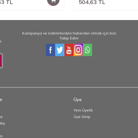
63
TL
504,63
TL
Kampanya ve indirimlerden haberdar olmak için bizi
Takip Edin!
e
im
Üye
Yeni Üyelik
da
Üye Girişi
atış
im