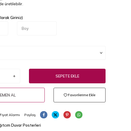
e üretilebilir.
arak Giriniz)
SEPETE EKLE
EMEN AL
Favorilerime Ekle
Fiyat Alarmı
Paylaş
ıtcım Duvar Posterleri