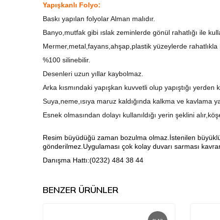
Yapışkanlı Folyo:
Baskı yapılan folyolar Alman malıdır.
Banyo,mutfak gibi ıslak zeminlerde gönül rahatlığı ile kull
Mermer,metal,fayans,ahşap,plastik yüzeylerde rahatlıkla ku
%100 silinebilir.
Desenleri uzun yıllar kaybolmaz.
Arka kısmındaki yapışkan kuvvetli olup yapıştığı yerden k
Suya,neme,ısıya maruz kaldığında kalkma ve kavlama ya
Esnek olmasından dolayı kullanıldığı yerin şeklini alır,kö
Resim büyüdüğü zaman bozulma olmaz.İstenilen büyüklükte 
gönderilmez.Uygulaması çok kolay duvarı sarması kavrama
Danışma Hattı:(0232) 484 38 44
BENZER ÜRÜNLER