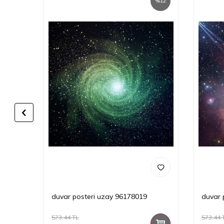
%
12
%
12
duvar posteri uzay 96178019
duvar 
573,44
TL
573,44