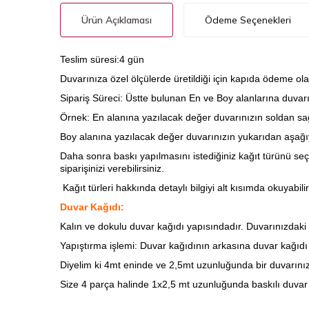
Ürün Açıklaması
Ödeme Seçenekleri
Teslim süresi:4 gün
Duvarınıza özel ölçülerde üretildiği için kapıda ödeme ola
Sipariş Süreci: Üstte bulunan En ve Boy alanlarına duvarını
Örnek: En alanına yazılacak değer duvarınızın soldan sağ
Boy alanına yazılacak değer duvarınızın yukarıdan aşağıy
Daha sonra baskı yapılmasını istediğiniz kağıt türünü seç
siparişinizi verebilirsiniz.
Kağıt türleri hakkında detaylı bilgiyi alt kısımda okuyabilir
Duvar Kağıdı:
Kalın ve dokulu duvar kağıdı yapısındadır. Duvarınızdaki ha
Yapıştırma işlemi: Duvar kağıdının arkasına
duvar kağıdı t
Diyelim ki 4mt eninde ve 2,5mt uzunluğunda bir duvarınız
Size 4 parça halinde 1x2,5 mt uzunluğunda baskılı duvar 