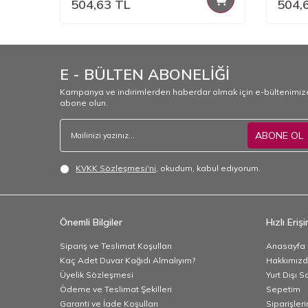
504,63
TL
504,
E - BÜLTEN ABONELİĞİ
Kampanya ve indirimlerden haberdar olmak için e-bültenimiz
abone olun.
ABONE OL
KVKK Sözleşmesi'ni
, okudum, kabul ediyorum.
Önemli Bilgiler
Hızlı Eriş
Sipariş ve Teslimat Koşulları
Anasayfa
Kaç Adet Duvar Kağıdı Almalıyım?
Hakkımız
Üyelik Sözleşmesi
Yurt Dışı S
Ödeme ve Teslimat Şekilleri
Sepetim
Garanti ve İade Koşulları
Siparişler