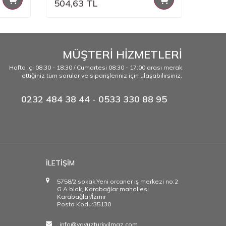
504,63
TL
504,
MÜŞTERİ HİZMETLERİ
Hafta içi 08:30 - 18:30 / Cumartesi 08:30 - 17:00 arası merak
ettiğiniz tüm sorular ve siparişleriniz için ulaşabilirsiniz.
0232 484 38 44 - 0533 330 88 95
İLETİŞİM
5758/2 sokak,Yeni orcaner iş merkezi no:2
G A blok, Karabağlar mahallesi
Karabağlar/İzmir
Posta Kodu:35130
info@yavuzturkyilmaz.com