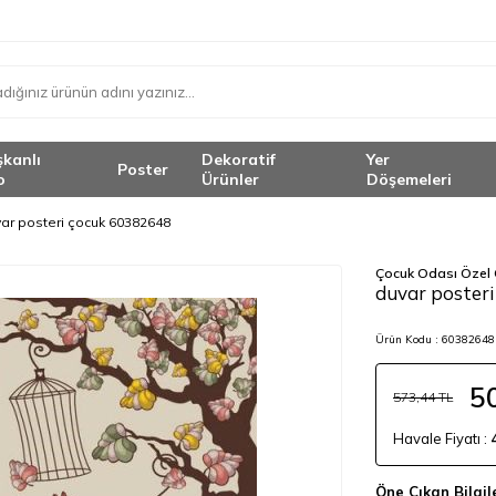
şkanlı
Dekoratif
Yer
Poster
o
Ürünler
Döşemeleri
ar posteri çocuk 60382648
Çocuk Odası Özel 
duvar poster
Ürün Kodu :
60382648 
5
573,44
TL
Havale Fiyatı :
Öne Çıkan Bilgil