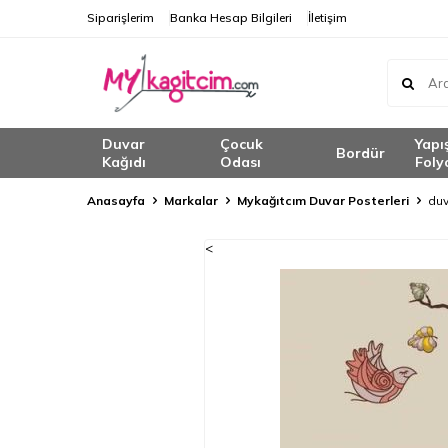
Siparişlerim
Banka Hesap Bilgileri
İletişim
Duvar
Çocuk
Yapı
Bordür
Kağıdı
Odası
Foly
Anasayfa
Markalar
Mykağıtcım Duvar Posterleri
duv
<