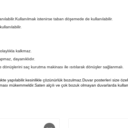
anılabilir.Kullanılmak istenirse taban döşemede de kullanılabilir.
llanılabilir.
olaylıkla kalkmaz.
pmaz, dayanıklıdır.
şe dönüşlerini saç kurutma makinası ile ısıtılarak dönüşler sağlanmalı.
yapılabilir.kesinlikle çözünürlük bozulmaz.Duvar posterleri size özel ö
sı mükemmeldir.Saten alçılı ve çok bozuk olmayan duvarlarda kullanıl