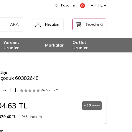
Favoriler
TR − TL
ARA
Hesabım
Sepetim
(
0
)
Yardımcı
Outlet
Markalar
Ürünler
Ürünler
Ölçü
i çocuk 60382648
pstr
(0)
Yorum Yap
04,63
TL
12
%
İndirim
479,40
TL
%5
İndirim
er