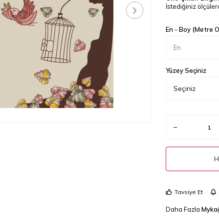
İstediğiniz ölçülerd
En - Boy (Metre Ol
Yüzey Seçiniz
H
Tavsiye Et
Daha Fazla
Mykağ