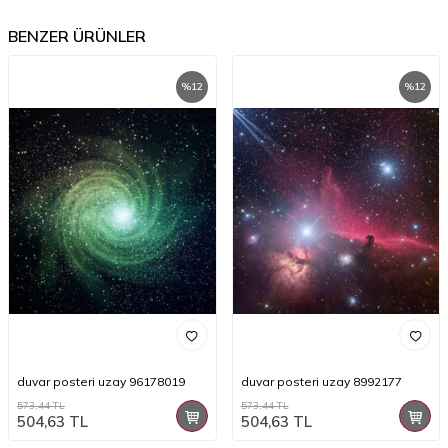
BENZER ÜRÜNLER
%
12
%
12
duvar posteri uzay 96178019
duvar posteri uzay 8992177
573,44
TL
573,44
TL
504,63
TL
504,63
TL