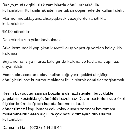
Banyo,mutfak gibi ıslak zeminlerde gönül rahatlığı ile
kullanılabilir.Kullanılmak istenirse taban döşemede de kullanılabilir.
Mermer,metal,fayans,ahşap,plastik yüzeylerde rahatlıkla
kullanılabilir.
%100 silinebilir.
Desenleri uzun yıllar kaybolmaz.
Arka kısmındaki yapışkan kuvvetli olup yapıştığı yerden kolaylıkla
kalkmaz.
Suya,neme,ısıya maruz kaldığında kalkma ve kavlama yapmaz,
dayanıklıdır.
Esnek olmasından dolayı kullanıldığı yerin şeklini alır,köşe
dönüşlerini saç kurutma makinası ile ısıtılarak dönüşler sağlanmalı.
Resim büyüdüğü zaman bozulma olmaz.İstenilen büyüklükte
yapılabilir.kesinlikle çözünürlük bozulmaz.Duvar posterleri size özel
ölçülerde üretildiği için kapıda ödemeli olarak
gönderilmez.Uygulaması çok kolay duvarı sarması kavraması
mükemmeldir.Saten alçılı ve çok bozuk olmayan duvarlarda
kullanılabilir.
Danışma Hattı:(0232) 484 38 44