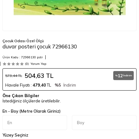
Çocuk Odası Özel Ölçü
duvar posteri çocuk 72966130
Ürün Kodu :
72966130 pstr
(0)
Yorum Yap
504,63
TL
12
573,44
TL
%
İndirim
Havale Fiyatı :
479,40
TL
%5
İndirim
Öne Çıkan Bilgiler
İstediğiniz ölçülerde üretilebilir.
En - Boy (Metre Olarak Giriniz)
Yüzey Seçiniz