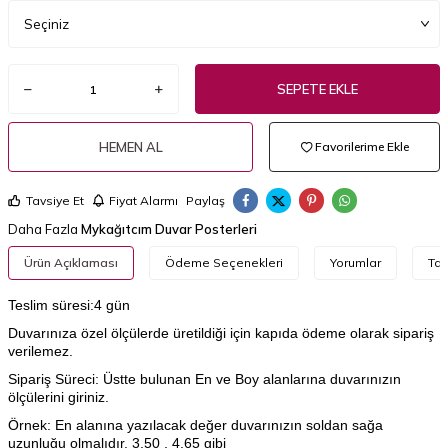
SEPETE EKLE
HEMEN AL
Favorilerime Ekle
Tavsiye Et
Fiyat Alarmı
Paylaş
Daha Fazla
Mykağıtcım Duvar Posterleri
Ürün Açıklaması
Ödeme Seçenekleri
Yorumlar
Tav
Teslim süresi:4 gün
Duvarınıza özel ölçülerde üretildiği için kapıda ödeme olarak sipariş
verilemez.
Sipariş Süreci: Üstte bulunan En ve Boy alanlarına duvarınızın
ölçülerini giriniz.
Örnek: En alanına yazılacak değer duvarınızın soldan sağa
uzunluğu olmalıdır. 3.50 , 4.65 gibi