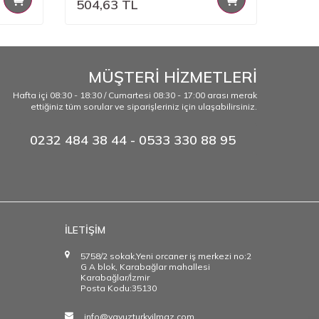
504,63
TL
504,
MÜŞTERİ HİZMETLERİ
Hafta içi 08:30 - 18:30 / Cumartesi 08:30 - 17:00 arası merak
ettiğiniz tüm sorular ve siparişleriniz için ulaşabilirsiniz.
0232 484 38 44 - 0533 330 88 95
İLETİŞİM
5758/2 sokak,Yeni orcaner iş merkezi no:2
G A blok, Karabağlar mahallesi
Karabağlar/İzmir
Posta Kodu:35130
info@yavuzturkyilmaz.com