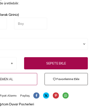
e üretilebilir.
arak Giriniz)
SEPETE EKLE
EMEN AL
Favorilerime Ekle
Fiyat Alarmı
Paylaş
ıtcım Duvar Posterleri