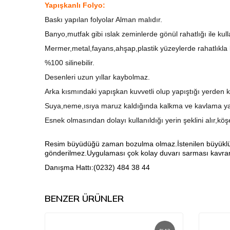
Yapışkanlı Folyo:
Baskı yapılan folyolar Alman malıdır.
Banyo,mutfak gibi ıslak zeminlerde gönül rahatlığı ile kull
Mermer,metal,fayans,ahşap,plastik yüzeylerde rahatlıkla ku
%100 silinebilir.
Desenleri uzun yıllar kaybolmaz.
Arka kısmındaki yapışkan kuvvetli olup yapıştığı yerden k
Suya,neme,ısıya maruz kaldığında kalkma ve kavlama ya
Esnek olmasından dolayı kullanıldığı yerin şeklini alır,kö
Resim büyüdüğü zaman bozulma olmaz.İstenilen büyüklükte 
gönderilmez.Uygulaması çok kolay duvarı sarması kavrama
Danışma Hattı:(0232) 484 38 44
BENZER ÜRÜNLER