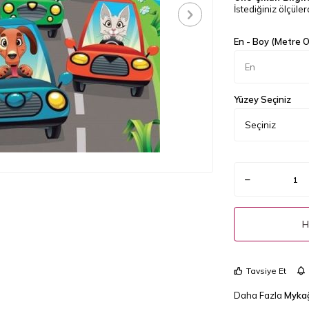
İstediğiniz ölçülerd
En - Boy (Metre Ol
Yüzey Seçiniz
H
Tavsiye Et
Daha Fazla
Mykağ