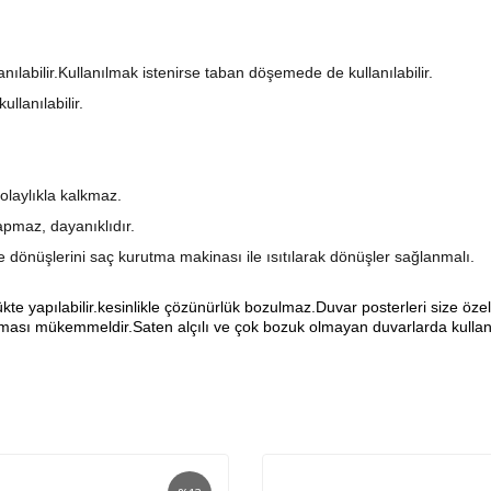
anılabilir.Kullanılmak istenirse taban döşemede de kullanılabilir.
llanılabilir.
olaylıkla kalkmaz.
pmaz, dayanıklıdır.
şe dönüşlerini saç kurutma makinası ile ısıtılarak dönüşler sağlanmalı.
yapılabilir.kesinlikle çözünürlük bozulmaz.Duvar posterleri size özel ö
sı mükemmeldir.Saten alçılı ve çok bozuk olmayan duvarlarda kullanıl