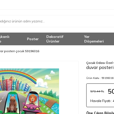
şkanlı
Dekoratif
Yer
Poster
o
Ürünler
Döşemeleri
ar posteri çocuk 59196016
Çocuk Odası Özel 
duvar poster
Ürün Kodu :
59196016 
5
573,44
TL
Havale Fiyatı :
Öne Çıkan Bilgil