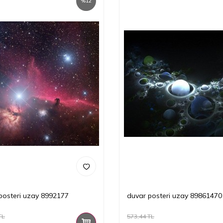
%
12
posteri uzay 8992177
duvar posteri uzay 89861470
TL
573,44
TL