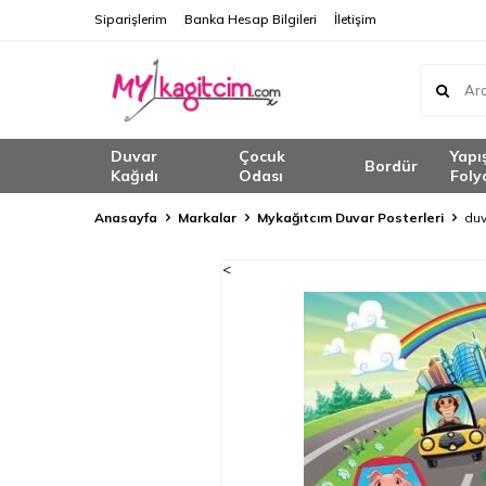
Siparişlerim
Banka Hesap Bilgileri
İletişim
Duvar
Çocuk
Yapı
Bordür
Kağıdı
Odası
Foly
Anasayfa
Markalar
Mykağıtcım Duvar Posterleri
duv
<