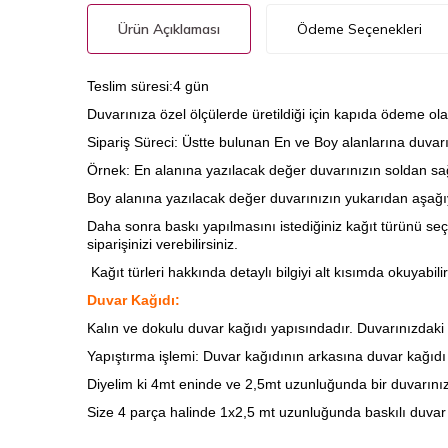
Ürün Açıklaması
Ödeme Seçenekleri
Teslim süresi:4 gün
Duvarınıza özel ölçülerde üretildiği için kapıda ödeme ola
Sipariş Süreci: Üstte bulunan En ve Boy alanlarına duvarını
Örnek: En alanına yazılacak değer duvarınızın soldan sağ
Boy alanına yazılacak değer duvarınızın yukarıdan aşağıy
Daha sonra baskı yapılmasını istediğiniz kağıt türünü seç
siparişinizi verebilirsiniz.
Kağıt türleri hakkında detaylı bilgiyi alt kısımda okuyabilir
Duvar Kağıdı:
Kalın ve dokulu duvar kağıdı yapısındadır. Duvarınızdaki ha
Yapıştırma işlemi: Duvar kağıdının arkasına
duvar kağıdı t
Diyelim ki 4mt eninde ve 2,5mt uzunluğunda bir duvarınız
Size 4 parça halinde 1x2,5 mt uzunluğunda baskılı duvar 