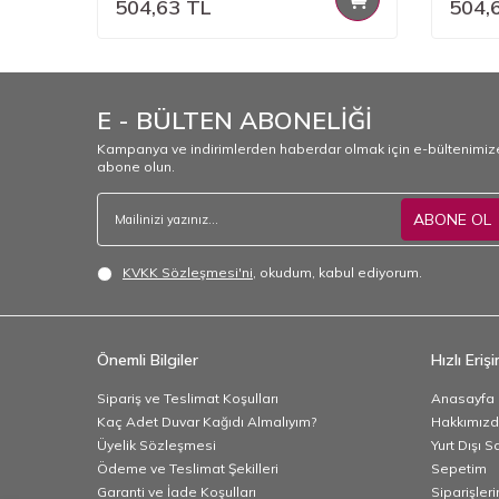
504,63
TL
504,
E - BÜLTEN ABONELİĞİ
Kampanya ve indirimlerden haberdar olmak için e-bültenimiz
abone olun.
ABONE OL
KVKK Sözleşmesi'ni
, okudum, kabul ediyorum.
Önemli Bilgiler
Hızlı Eriş
Sipariş ve Teslimat Koşulları
Anasayfa
Kaç Adet Duvar Kağıdı Almalıyım?
Hakkımız
Üyelik Sözleşmesi
Yurt Dışı S
Ödeme ve Teslimat Şekilleri
Sepetim
Garanti ve İade Koşulları
Siparişler