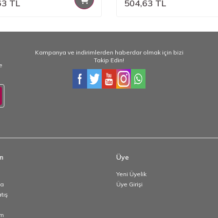
63
TL
504,63
TL
Kampanya ve indirimlerden haberdar olmak için bizi
Takip Edin!
e
im
Üye
Yeni Üyelik
da
Üye Girişi
atış
im