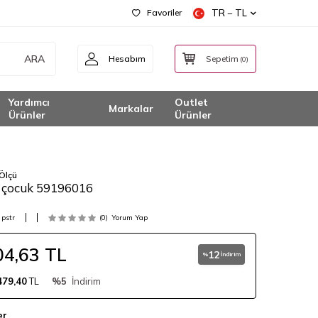
Favoriler
TR − TL
ARA
Hesabım
Sepetim
(
0
)
Yardımcı
Outlet
Markalar
Ürünler
Ürünler
Ölçü
i çocuk 59196016
pstr
(0)
Yorum Yap
04,63
TL
12
%
İndirim
479,40
TL
%5
İndirim
er