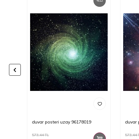
%
12
%
12
duvar posteri uzay 96178019
duvar 
573,44
TL
573,44