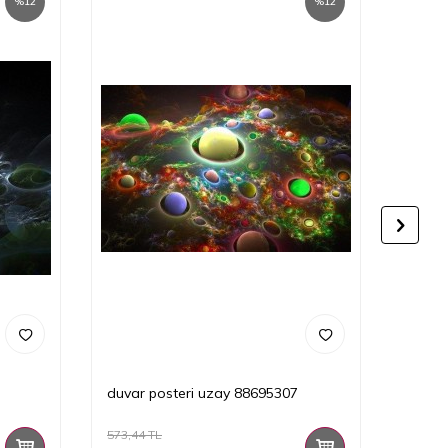
%
12
%
12
duvar posteri uzay 88695307
duvar
573,44
TL
573,44