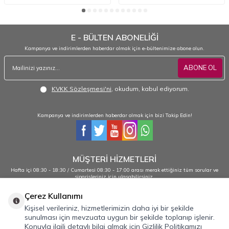
E - BÜLTEN ABONELİĞİ
Kampanya ve indirimlerden haberdar olmak için e-bültenimize abone olun.
ABONE OL
KVKK Sözleşmesi'ni
, okudum, kabul ediyorum.
Kampanya ve indirimlerden haberdar olmak için bizi Takip Edin!
MÜŞTERİ HİZMETLERİ
Hafta içi 08:30 - 18:30 / Cumartesi 08:30 - 17:00 arası merak ettiğiniz tüm sorular ve
siparişleriniz için ulaşabilirsiniz.
0232 484 38 44 - 0533 330 88 95
Çerez Kullanımı
Kişisel verileriniz, hizmetlerimizin daha iyi bir şekilde
sunulması için mevzuata uygun bir şekilde toplanıp işlenir.
Önemli Bilgiler
Konuyla ilgili detaylı bilgi almak için Gizlilik Politikamızı