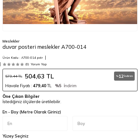
Meslekler
duvar posteri meslekler A700-014
Ürün Kodu :
A700-014 pstr
(0)
Yorum Yap
504,63
TL
12
573,44
TL
%
İndirim
Havale Fiyatı :
479,40
TL
%5
İndirim
Öne Çıkan Bilgiler
İstediğiniz ölçülerde üretilebilir.
En - Boy (Metre Olarak Giriniz)
Yüzey Seçiniz