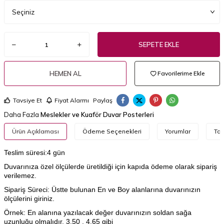
SEPETE EKLE
HEMEN AL
Favorilerime Ekle
Tavsiye Et
Fiyat Alarmı
Paylaş
Daha Fazla
Meslekler ve Kuaför Duvar Posterleri
Ürün Açıklaması
Ödeme Seçenekleri
Yorumlar
Tav
Teslim süresi:4 gün
Duvarınıza özel ölçülerde üretildiği için kapıda ödeme olarak sipariş
verilemez.
Sipariş Süreci: Üstte bulunan En ve Boy alanlarına duvarınızın
ölçülerini giriniz.
Örnek: En alanına yazılacak değer duvarınızın soldan sağa
uzunluğu olmalıdır. 3.50 , 4.65 gibi