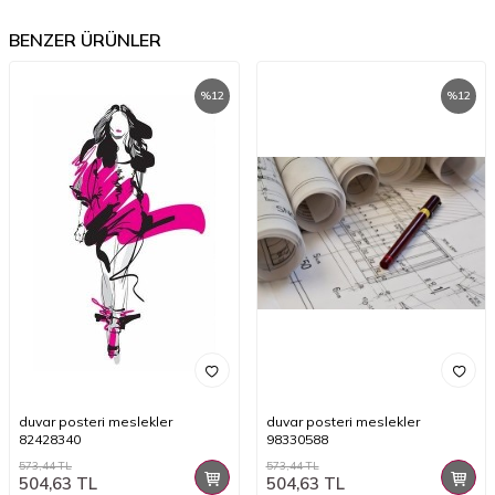
BENZER ÜRÜNLER
%
12
%
12
duvar posteri meslekler
duvar posteri meslekler
82428340
98330588
573,44
TL
573,44
TL
504,63
TL
504,63
TL