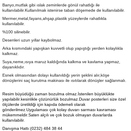
Banyo,mutfak gibi ıslak zeminlerde gönül rahatlığı ile
kullanılabilir.Kullanılmak istenirse taban döşemede de kullanılabilir.
Mermer,metal,fayans,ahşap,plastik yüzeylerde rahatlıkla
kullanılabilir.
%100 silinebilir.
Desenleri uzun yıllar kaybolmaz.
Arka kısmındaki yapışkan kuvvetli olup yapıştığı yerden kolaylıkla
kalkmaz.
Suya,neme,ısıya maruz kaldığında kalkma ve kavlama yapmaz,
dayanıklıdır.
Esnek olmasından dolayı kullanıldığı yerin şeklini alır,köşe
dönüşlerini saç kurutma makinası ile ısıtılarak dönüşler sağlanmalı.
Resim büyüdüğü zaman bozulma olmaz.İstenilen büyüklükte
yapılabilir.kesinlikle çözünürlük bozulmaz.Duvar posterleri size özel
ölçülerde üretildiği için kapıda ödemeli olarak
gönderilmez.Uygulaması çok kolay duvarı sarması kavraması
mükemmeldir.Saten alçılı ve çok bozuk olmayan duvarlarda
kullanılabilir.
Danışma Hattı:(0232) 484 38 44