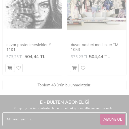
duvar posteri meslekler Y-
duvar posteri meslekler TM-
1101
1053
504,44 TL
504,44 TL
573,23 TL
573,23 TL
Toplam
43
ürün bulunmaktadır.
E - BÜLTEN ABONELİĞİ
Kampanya ve indirimlerden haberdar olmak için e-bültenimize abone olun.
ABONE OL