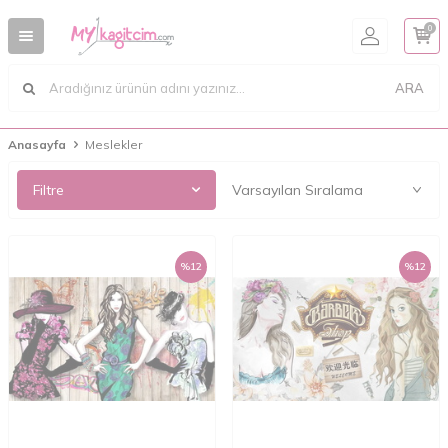
0
ARA
Anasayfa
Meslekler
Filtre
%
12
%
12