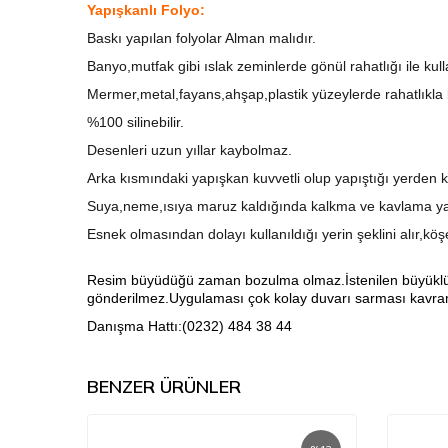
Yapışkanlı Folyo:
Baskı yapılan folyolar Alman malıdır.
Banyo,mutfak gibi ıslak zeminlerde gönül rahatlığı ile kull
Mermer,metal,fayans,ahşap,plastik yüzeylerde rahatlıkla ku
%100 silinebilir.
Desenleri uzun yıllar kaybolmaz.
Arka kısmındaki yapışkan kuvvetli olup yapıştığı yerden k
Suya,neme,ısıya maruz kaldığında kalkma ve kavlama ya
Esnek olmasından dolayı kullanıldığı yerin şeklini alır,kö
Resim büyüdüğü zaman bozulma olmaz.İstenilen büyüklükte 
gönderilmez.Uygulaması çok kolay duvarı sarması kavrama
Danışma Hattı:(0232) 484 38 44
BENZER ÜRÜNLER