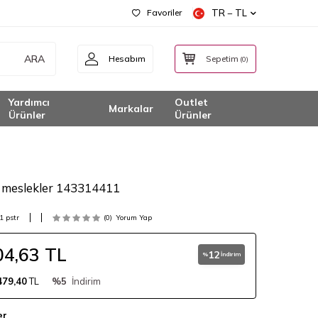
Favoriler
TR − TL
ARA
Hesabım
Sepetim
(
0
)
Yardımcı
Outlet
Markalar
Ürünler
Ürünler
i meslekler 143314411
 pstr
(0)
Yorum Yap
04,63
TL
12
%
İndirim
479,40
TL
%5
İndirim
er