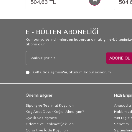
504,63
TL
504,
E - BÜLTEN ABONELİĞİ
Kampanya ve indirimlerden haberdar olmak için e-bültenimiz
abone olun.
ABONE OL
KVKK Sözleşmesi'ni
, okudum, kabul ediyorum.
Önemli Bilgiler
Hızlı Eriş
Sipariş ve Teslimat Koşulları
Anasayfa
Kaç Adet Duvar Kağıdı Almalıyım?
Hakkımız
Üyelik Sözleşmesi
Yurt Dışı S
Ödeme ve Teslimat Şekilleri
Sepetim
Garanti ve İade Koşulları
Siparişler