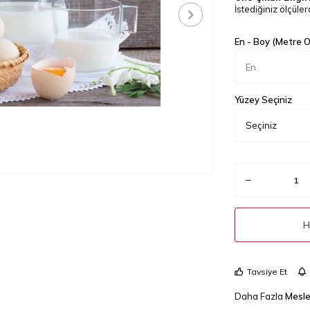
İstediğiniz ölçülerd
En - Boy (Metre Ol
Yüzey Seçiniz
H
Tavsiye Et
Daha Fazla
Mesle