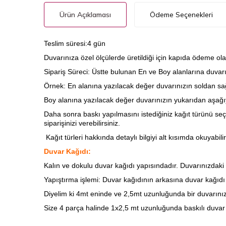
Ürün Açıklaması
Ödeme Seçenekleri
Teslim süresi:4 gün
Duvarınıza özel ölçülerde üretildiği için kapıda ödeme ola
Sipariş Süreci: Üstte bulunan En ve Boy alanlarına duvarını
Örnek: En alanına yazılacak değer duvarınızın soldan sağ
Boy alanına yazılacak değer duvarınızın yukarıdan aşağıy
Daha sonra baskı yapılmasını istediğiniz kağıt türünü seç
siparişinizi verebilirsiniz.
Kağıt türleri hakkında detaylı bilgiyi alt kısımda okuyabilir
Duvar Kağıdı:
Kalın ve dokulu duvar kağıdı yapısındadır. Duvarınızdaki ha
Yapıştırma işlemi: Duvar kağıdının arkasına
duvar kağıdı t
Diyelim ki 4mt eninde ve 2,5mt uzunluğunda bir duvarınız
Size 4 parça halinde 1x2,5 mt uzunluğunda baskılı duvar 