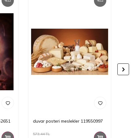
%
12
%
12
52651
duvar posteri meslekler 119550997
duvar
573,44
TL
573,44