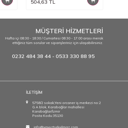
504,63
TL
504,
MÜŞTERİ HİZMETLERİ
Hafta içi 08:30 - 18:30 / Cumartesi 08:30 - 17:00 arası merak
ettiğiniz tüm sorular ve siparişleriniz için ulaşabilirsiniz.
0232 484 38 44 - 0533 330 88 95
İLETİŞİM
5758/2 sokak,Yeni orcaner iş merkezi no:2
G A blok, Karabağlar mahallesi
Karabağlar/İzmir
Posta Kodu:35130
info@yavuzturkyilmaz.com