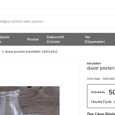
şkanlı
Dekoratif
Yer
Poster
o
Ürünler
Döşemeleri
duvar posteri meslekler 143314411
Meslekler
duvar poster
Ürün Kodu :
143314411
5
573,44
TL
Havale Fiyatı :
Öne Çıkan Bilgil