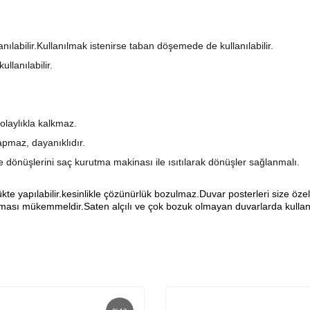
anılabilir.Kullanılmak istenirse taban döşemede de kullanılabilir.
llanılabilir.
olaylıkla kalkmaz.
pmaz, dayanıklıdır.
şe dönüşlerini saç kurutma makinası ile ısıtılarak dönüşler sağlanmalı.
yapılabilir.kesinlikle çözünürlük bozulmaz.Duvar posterleri size özel ö
sı mükemmeldir.Saten alçılı ve çok bozuk olmayan duvarlarda kullanıl