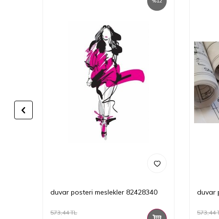
%
12
%
12
01303
duvar posteri meslekler 82428340
duvar 
573,44
TL
573,44