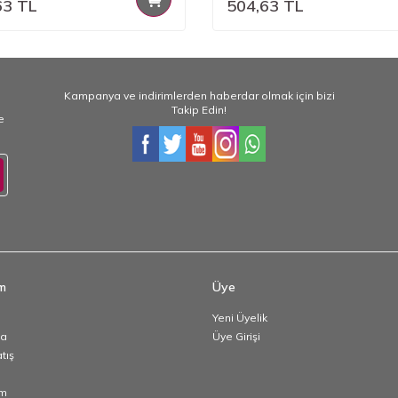
63
TL
504,63
TL
Kampanya ve indirimlerden haberdar olmak için bizi
Takip Edin!
e
im
Üye
Yeni Üyelik
da
Üye Girişi
atış
im