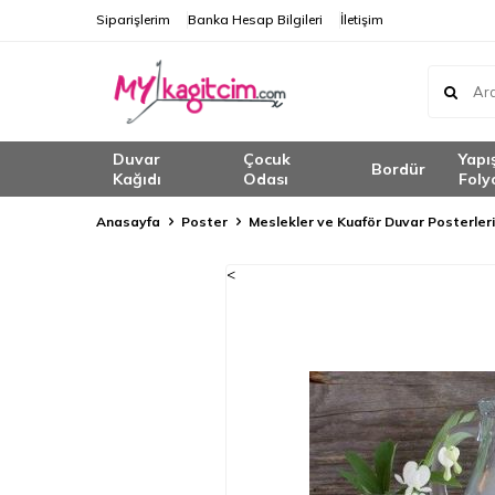
Siparişlerim
Banka Hesap Bilgileri
İletişim
Duvar
Çocuk
Yapı
Bordür
Kağıdı
Odası
Foly
Anasayfa
Poster
Meslekler ve Kuaför Duvar Posterleri
<