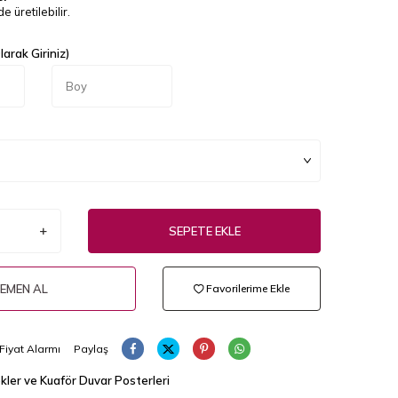
e üretilebilir.
arak Giriniz)
SEPETE EKLE
EMEN AL
Favorilerime Ekle
Fiyat Alarmı
Paylaş
kler ve Kuaför Duvar Posterleri