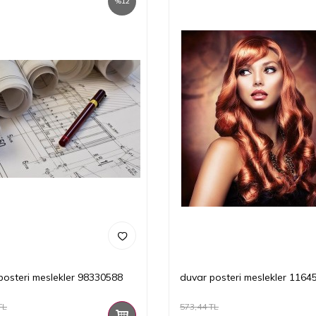
%
12
posteri meslekler 98330588
duvar posteri meslekler 1164
TL
573,44
TL